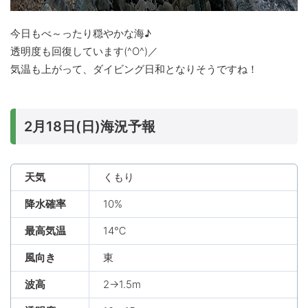
今日もべ～ったり穏やかな海♪
透明度も回復しています(^O^)／
気温も上がって、ダイビング日和となりそうですね！
2月18日(日)海況予報
天気
くもり
降水確率
10%
最高気温
14℃
風向き
東
波高
2→1.5m