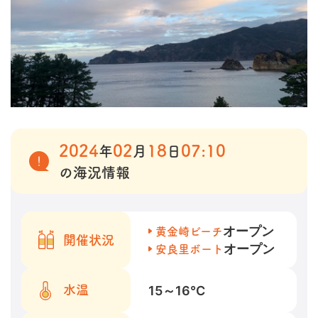
2024
02
18
07:10
年
月
日
の海況情報
オープン
黄金崎ビーチ
開催状況
オープン
安良里ボート
15～16
℃
水温