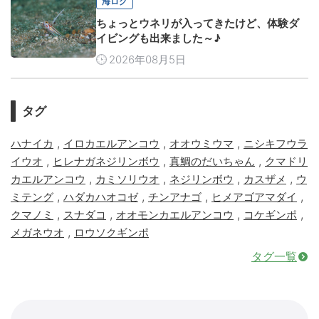
海ログ
ちょっとウネリが入ってきたけど、体験ダ
イビングも出来ました～♪
2026年08月5日
タグ
,
,
,
ハナイカ
イロカエルアンコウ
オオウミウマ
ニシキフウラ
,
,
,
イウオ
ヒレナガネジリンボウ
真鯛のだいちゃん
クマドリ
,
,
,
,
カエルアンコウ
カミソリウオ
ネジリンボウ
カスザメ
ウ
,
,
,
,
ミテング
ハダカハオコゼ
チンアナゴ
ヒメアゴアマダイ
,
,
,
,
クマノミ
スナダコ
オオモンカエルアンコウ
コケギンポ
,
メガネウオ
ロウソクギンポ
タグ一覧