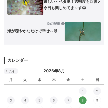
嬉しい～ベタ凪！透明度も回復♪
今日も楽しめてま～す😊
次の記事
海が穏やかなだけで幸せ～😊
カレンダー
2026年8月
7月
月
火
水
木
金
土
日
1
2
3
4
5
6
7
8
9