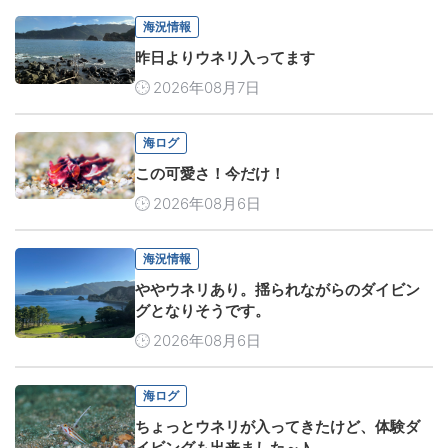
海況情報
昨日よりウネリ入ってます
2026年08月7日
海ログ
この可愛さ！今だけ！
2026年08月6日
海況情報
ややウネリあり。揺られながらのダイビン
グとなりそうです。
2026年08月6日
海ログ
ちょっとウネリが入ってきたけど、体験ダ
イビングも出来ました～♪