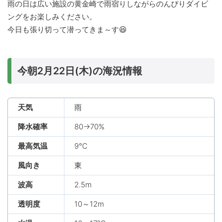
雨の日は広い施設の黄金崎で雨宿りしながらのんびりダイビ
ングをお楽しみください。
今日も張り切って潜ってきま～す😆
今朝2月22日(木)の海況情報
天気
雨
降水確率
80→70%
最高気温
9℃
風向き
東
波高
2.5m
透明度
10～12m