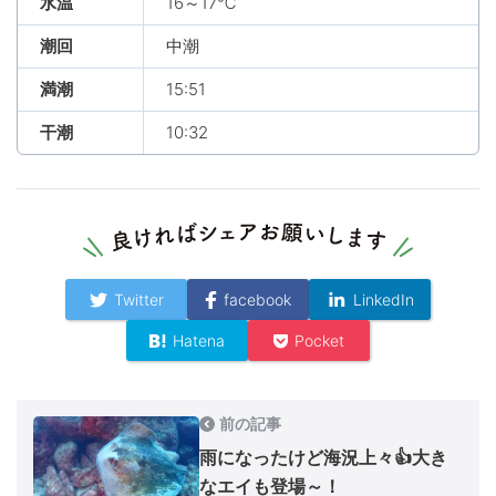
水温
16～17℃
潮回
中潮
満潮
15:51
干潮
10:32
Twitter
facebook
LinkedIn
Hatena
Pocket
前の記事
雨になったけど海況上々👍大き
なエイも登場～！