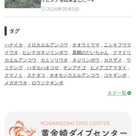
2026年08月5日
タグ
,
,
,
ハナイカ
イロカエルアンコウ
オオウミウマ
ニシキフウラ
,
,
,
イウオ
ヒレナガネジリンボウ
真鯛のだいちゃん
クマドリ
,
,
,
,
カエルアンコウ
カミソリウオ
ネジリンボウ
カスザメ
ウ
,
,
,
,
ミテング
ハダカハオコゼ
チンアナゴ
ヒメアゴアマダイ
,
,
,
,
クマノミ
スナダコ
オオモンカエルアンコウ
コケギンポ
,
メガネウオ
ロウソクギンポ
タグ一覧