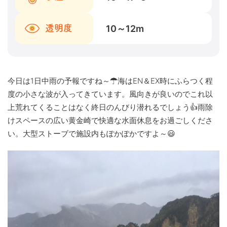
10～12
m
透明度
今日は1日中雨の予報ですね～☂海はEN＆EX時にふらつく程
度の小さな波が入ってきています。風向きが良いのでこれ以
上荒れてくることはなく終日のんびり潜れるでしょう👍雨除
けスペースの広い黄金崎で快適な水面休息をお過ごしくださ
い。大型ストーブで施設内もぽかぽかですよ～😃