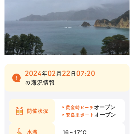
2024
02
22
07:20
年
月
日
の海況情報
オープン
黄金崎ビーチ
開催状況
オープン
安良里ボート
16～17
℃
水温