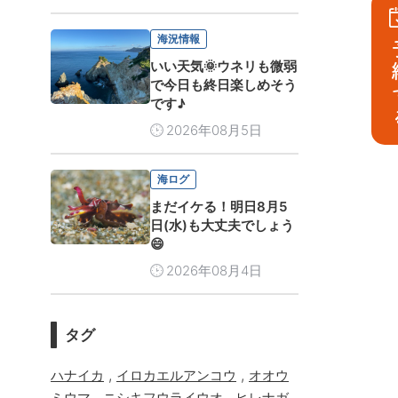
海況情報
予
いい天気🌞ウネリも微弱
で今日も終日楽しめそう
です♪
2026年08月5日
海ログ
まだイケる！明日8月5
日(水)も大丈夫でしょう
😄
2026年08月4日
タグ
,
,
ハナイカ
イロカエルアンコウ
オオウ
,
,
ミウマ
ニシキフウライウオ
ヒレナガ