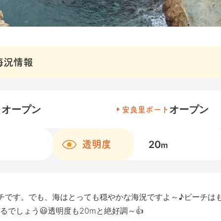
海況情報
オープン
オープン
チ
安良里ボート
20
透明度
m
チです。でも、海はとっても穏やかな海況ですよ～♪ビーチは
でしょう😃透明度も20mと絶好調～👍