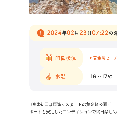
2024
02
23
07:22
年
月
日
の
開催状況
黄金崎ビー
16～17
水温
℃
3連休初日は雨降りスタートの黄金崎公園ビー
ボートも安定したコンディションで終日楽しめる