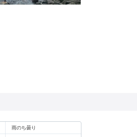
雨のち曇り