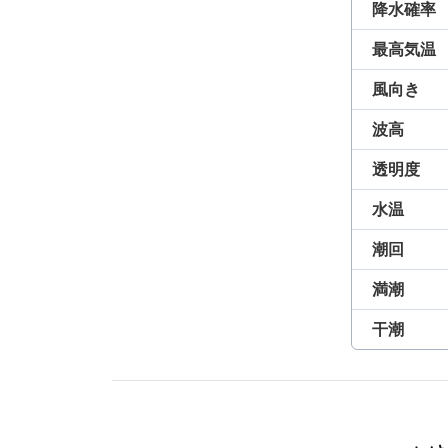
降水確率
最高気温
風向き
波高
透明度
水温
潮回
満潮
干潮