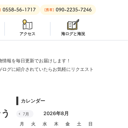
0558-56-1717
090-2235-7246
ープン
安良里ボート：
オープン
]
[携帯]
アクセス
海ログと海況
物情報を毎日更新でお届けします！
がログに紹介されていたらお気軽にリクエスト
カレンダー
そう
2026年8月
7月
月
火
水
木
金
土
日