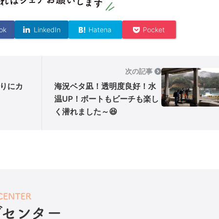
ok
LinkedIn
Hatena
Pocket
次の記事
りにカ
海況ベタ凪！透明度良好！水
温UP！ボートもビーチも楽し
く潜れました～😆