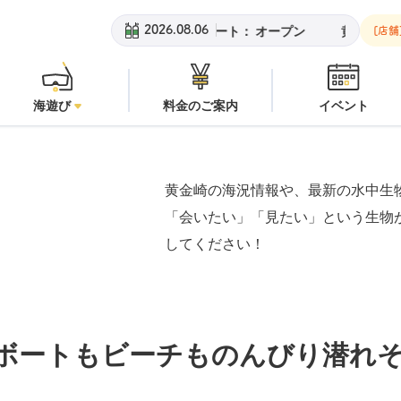
崎ビーチ：
オープン
安良里ボート：
オープン
黄金崎ビーチ：
オ
2026.08.06
[店舗
海遊び
料金のご案内
イベント
黄金崎の海況情報や、最新の水中生
「会いたい」「見たい」という生物
してください！
ボートもビーチものんびり潜れ