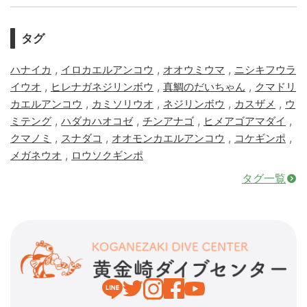
タグ
,
,
,
ハナイカ
イロカエルアンコウ
オオウミウマ
ニシキフウラ
,
,
,
イウオ
ヒレナガネジリンボウ
真鯛のだいちゃん
クマドリ
,
,
,
,
カエルアンコウ
カミソリウオ
ネジリンボウ
カスザメ
ウ
,
,
,
,
ミテング
ハダカハオコゼ
チンアナゴ
ヒメアゴアマダイ
,
,
,
,
クマノミ
スナダコ
オオモンカエルアンコウ
コケギンポ
,
メガネウオ
ロウソクギンポ
タグ一覧