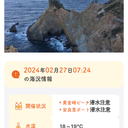
2024
02
27
07:24
年
月
日
の海況情報
潜水注意
黄金崎ビーチ
開催状況
潜水注意
安良里ボート
18～19
℃
水温