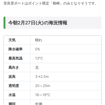
安良里ボートはポイント限定「根崎」のみとなりそうです。
今朝2月27日(火)の海況情報
天気
晴れ
降水確率
0%
最高気温
13℃
風向き
北
波高
3→2.5m
透明度
20～25m
水温
18～19℃
潮回
中潮