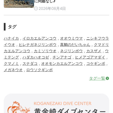
に問題なし♪
2026年08月4日
タグ
,
,
,
ハナイカ
イロカエルアンコウ
オオウミウマ
ニシキフウラ
,
,
,
イウオ
ヒレナガネジリンボウ
真鯛のだいちゃん
クマドリ
,
,
,
,
カエルアンコウ
カミソリウオ
ネジリンボウ
カスザメ
ウ
,
,
,
,
ミテング
ハダカハオコゼ
チンアナゴ
ヒメアゴアマダイ
,
,
,
,
クマノミ
スナダコ
オオモンカエルアンコウ
コケギンポ
,
メガネウオ
ロウソクギンポ
タグ一覧