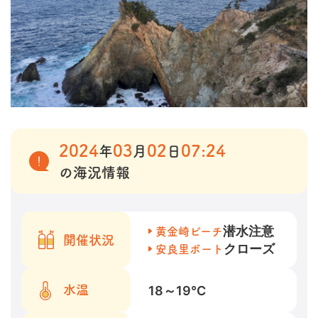
2024
03
02
07:24
年
月
日
の海況情報
潜水注意
黄金崎ビーチ
開催状況
クローズ
安良里ボート
18～19
℃
水温