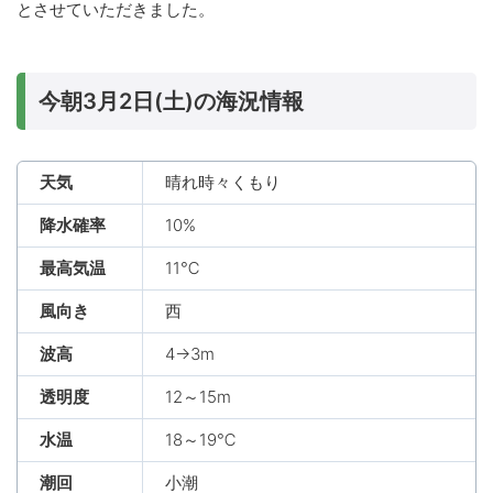
とさせていただきました。
今朝3月2日(土)の海況情報
天気
晴れ時々くもり
降水確率
10%
最高気温
11℃
風向き
西
波高
4→3m
透明度
12～15m
水温
18～19℃
潮回
小潮