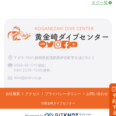
タグ一覧
〒410-3501 静岡県賀茂郡西伊豆町宇久須2192-2
0558-56-1717
[固定]
090-2235-7246
[携帯]
dive@arari.co.jp
会社概要
アクセス
プライバシーポリシー
お問い合わせ
予約す
©︎黄金崎ダイブセンター