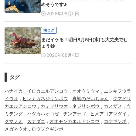
めそうです♪
2026年08月5日
海ログ
まだイケる！明日8月5日(水)も大丈夫でし
ょう😄
2026年08月4日
タグ
,
,
,
ハナイカ
イロカエルアンコウ
オオウミウマ
ニシキフウラ
,
,
,
イウオ
ヒレナガネジリンボウ
真鯛のだいちゃん
クマドリ
,
,
,
,
カエルアンコウ
カミソリウオ
ネジリンボウ
カスザメ
ウ
,
,
,
,
ミテング
ハダカハオコゼ
チンアナゴ
ヒメアゴアマダイ
,
,
,
,
クマノミ
スナダコ
オオモンカエルアンコウ
コケギンポ
,
メガネウオ
ロウソクギンポ