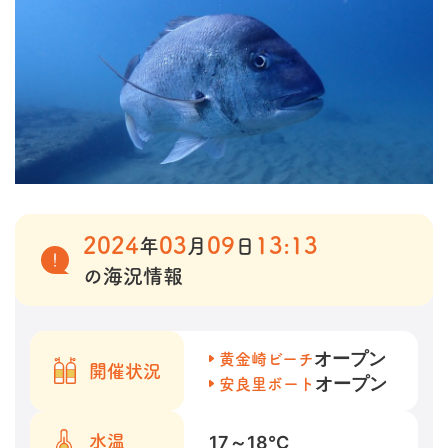
2024
03
09
13:13
年
月
日
の海況情報
オープン
黄金崎ビーチ
開催状況
オープン
安良里ボート
17～18
℃
水温