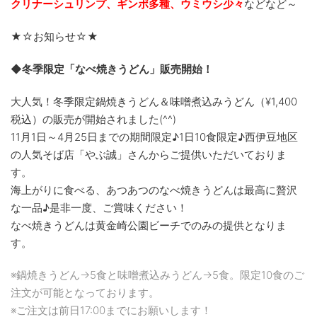
クリナーシュリンプ、ギンポ多種、
ウミウシ少々
などなど～
★☆お知らせ☆★
◆冬季限定「なべ焼きうどん」販売開始！
大人気！冬季限定鍋焼きうどん＆味噌煮込みうどん（¥
1,400
税込）の販売が開始されました(^^)
11月1日～4月25日までの期間限定♪1日10食限定♪西伊豆地区
の人気そば店「やぶ誠」さんからご提供いただいておりま
す。
海上がりに食べる、あつあつのなべ焼きうどんは最高に贅沢
な一品♪是非一度、ご賞味ください！
なべ焼きうどんは黄金崎公園ビーチでのみの提供となりま
す。
※鍋焼きうどん→5食と味噌煮込みうどん→5食。限定10食のご
注文が可能となっております。
※ご注文は前日17:00までにお願いします！