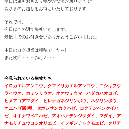
明日は風もおさまり穏やかな海が戻りそうです
皆さまのお越しをお待ちいたしております
それでは、、、
今日はこの辺で失礼いたします。
最後までのお付き合いありがとうございました。
本日のログ担当は和穂でした～!
また次回～～～('ω')ノ~~~
今見られている生物たち
イロカエルアンコウ、クマドリカエルアンコウ、ニシキフウ
ライウオ、カミソリウオ、オオウミウマ、ハダカハオコゼ、
ヒメアゴアマダイ、ヒレナガネジリンボウ、ネジリンボウ、
オニハゼ属1種、セホシサンカクハゼ、コクテンベンケイハ
ゼ、オキナワベニハゼ、
アオハナテンジクダイ、マダイ、ア
ナモリチュウコシオリエビ、
イソギンチャクモエビ、クリア