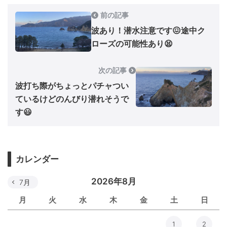
前の記事
波あり！潜水注意です😖途中ク
ローズの可能性あり😫
次の記事
波打ち際がちょっとパチャつい
ているけどのんびり潜れそうで
す😃
カレンダー
2026年8月
7月
月
火
水
木
金
土
日
1
2