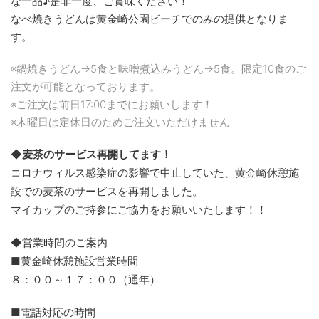
な一品♪是非一度、ご賞味ください！
なべ焼きうどんは黄金崎公園ビーチでのみの提供となりま
す。
※鍋焼きうどん→5食と味噌煮込みうどん→5食。限定10食のご
注文が可能となっております。
※ご注文は前日17:00までにお願いします！
※木曜日は定休日のためご注文いただけません
◆麦茶のサービス再開してます！
コロナウィルス感染症の影響で中止していた、黄金崎休憩施
設での麦茶のサービスを再開しました。
マイカップのご持参にご協力をお願いいたします！！
◆営業時間のご案内
■黄金崎休憩施設営業時間
８：００～１７：００（通年）
■電話対応の時間