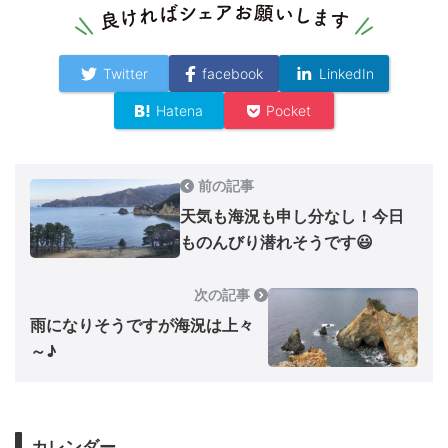
Twitter
facebook
LinkedIn
Hatena
Pocket
前の記事
天気も海況も申し分なし！今日
ものんびり潜れそうです😃
次の記事
雨になりそうですが海況は上々
～♪
カレンダー