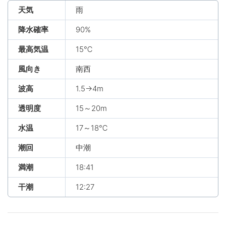
天気
雨
降水確率
90%
最高気温
15℃
風向き
南西
波高
1.5→4m
透明度
15～20m
水温
17～18℃
潮回
中潮
満潮
18:41
干潮
12:27