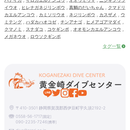
,
,
,
ハナイカ
イロカエルアンコウ
オオウミウマ
ニシキフウラ
,
,
,
イウオ
ヒレナガネジリンボウ
真鯛のだいちゃん
クマドリ
,
,
,
,
カエルアンコウ
カミソリウオ
ネジリンボウ
カスザメ
ウ
,
,
,
,
ミテング
ハダカハオコゼ
チンアナゴ
ヒメアゴアマダイ
,
,
,
,
クマノミ
スナダコ
コケギンポ
オオモンカエルアンコウ
,
メガネウオ
ロウソクギンポ
タグ一覧
〒410-3501 静岡県賀茂郡西伊豆町宇久須2192-2
0558-56-1717
[固定]
090-2235-7246
[携帯]