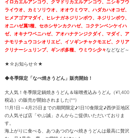
イロカエルアンコウ、クマドリカエルアンコウ、ニシキフウ
ライウオ、カミソリウオ、オオウミウマ、ハダカハオコゼ、
ヒメアゴアマダイ、ヒレナガネジリンボウ、ネジリンボウ、
オニハゼ属1種、セホシサンカクハゼ、コクテンベンケイハ
ゼ、オキナワベニハゼ、
アオハナテンジクダイ、マダイ、ア
ナモリチュウコシオリエビ、
イソギンチャクモエビ、クリア
クリナーシュリンプ、ギンポ多種、
ウミウシ少々
などなど～
★☆お知らせ☆★
◆冬季限定「なべ焼きうどん」販売開始！
大人気！冬季限定鍋焼きうどん＆味噌煮込みうどん（¥
1,400
税込）の販売が開始されました(^^)
11月1日～4月25日までの期間限定♪1日10食限定♪西伊豆地区
の人気そば店「やぶ誠」さんからご提供いただいておりま
す。
海上がりに食べる、あつあつのなべ焼きうどんは最高に贅沢