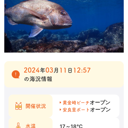
2024
03
11
12:57
年
月
日
の海況情報
オープン
黄金崎ビーチ
開催状況
オープン
安良里ボート
17～18
℃
水温