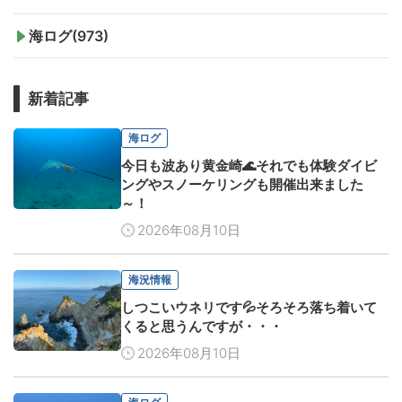
海ログ(973)
新着記事
海ログ
今日も波あり黄金崎🌊それでも体験ダイビ
ングやスノーケリングも開催出来ました
～！
2026年08月10日
海況情報
しつこいウネリです💦そろそろ落ち着いて
くると思うんですが・・・
2026年08月10日