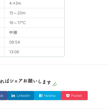
4→3m
15～20m
16～17℃
中潮
06:54
13:06
ok
LinkedIn
Hatena
Pocket