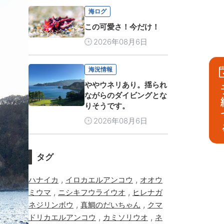
海ログ
この可愛さ！今だけ！
2026年08月6日
海況情報
ややウネリあり。揺られ
予
ながらのダイビングとな
りそうです。
2026年08月6日
タグ
,
,
ハナイカ
イロカエルアンコウ
オオウ
,
,
ミウマ
ニシキフウライウオ
ヒレナガ
,
,
ネジリンボウ
真鯛のだいちゃん
クマ
,
,
ドリカエルアンコウ
カミソリウオ
ネ