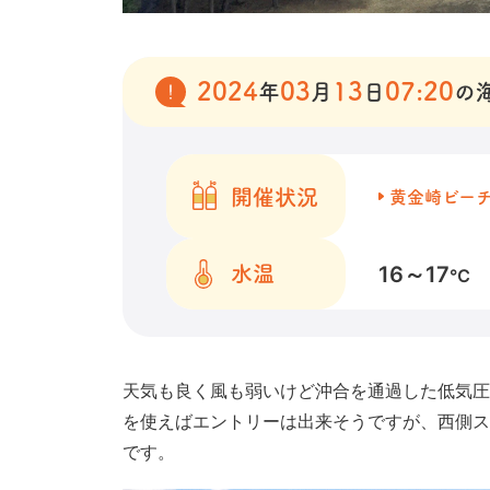
2024
03
13
07:20
年
月
日
の
開催状況
黄金崎ビー
16～17
水温
℃
天気も良く風も弱いけど沖合を通過した低気圧
を使えばエントリーは出来そうですが、西側ス
です。