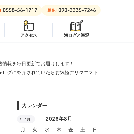
0558-56-1717
090-2235-7246
オープン
安良里ボート：
潜水注意
]
[携帯]
アクセス
海ログと海況
物情報を毎日更新でお届けします！
がログに紹介されていたらお気軽にリクエスト
カレンダー
2026年8月
7月
月
火
水
木
金
土
日