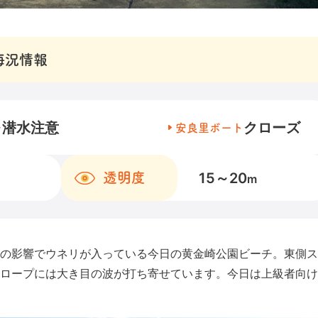
海況情報
潜水注意
クローズ
チ
安良里ボート
15～20
透明度
m
の影響でウネリが入っている今日の黄金崎公園ビーチ。東側ス
ロープには大き目の波が打ち寄せています。今日は上級者向け