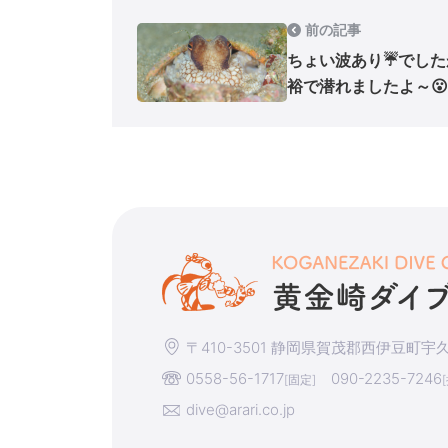
前の記事
ちょい波あり☔でした
裕で潜れましたよ～😮
〒410-3501 静岡県賀茂郡西伊豆町宇久須
0558-56-1717
090-2235-7246
[固定]
dive@arari.co.jp