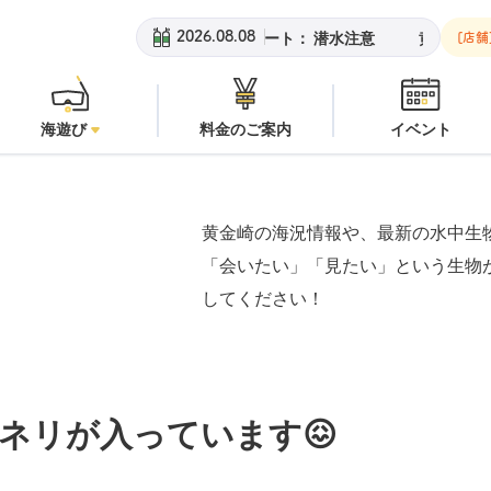
崎ビーチ：
オープン
安良里ボート：
潜水注意
黄金崎ビーチ：
2026.08.08
[店舗
海遊び
料金のご案内
イベント
黄金崎の海況情報や、最新の水中生
「会いたい」「見たい」という生物
してください！
ネリが入っています😖