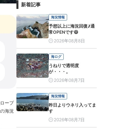
新着記事
海況情報
予想以上に海況回復♪通
常OPENです😄
2026年08月8日
海ログ
うねりで透明度
が・・・。
2026年08月7日
海況情報
ロープ
昨日よりウネリ入ってま
の海況
す
2026年08月7日