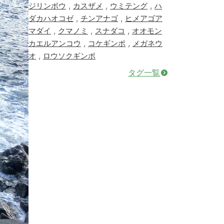
,
,
,
ジリンボウ
カスザメ
ウミテング
ハ
,
,
ダカハオコゼ
チンアナゴ
ヒメアゴア
,
,
,
マダイ
クマノミ
スナダコ
オオモン
,
,
カエルアンコウ
コケギンポ
メガネウ
,
オ
ロウソクギンポ
タグ一覧