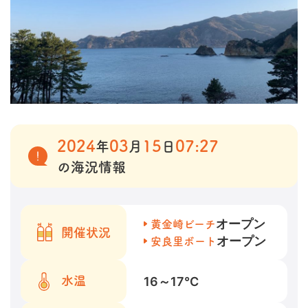
2024
03
15
07:27
年
月
日
の海況情報
オープン
黄金崎ビーチ
開催状況
オープン
安良里ボート
16～17
℃
水温