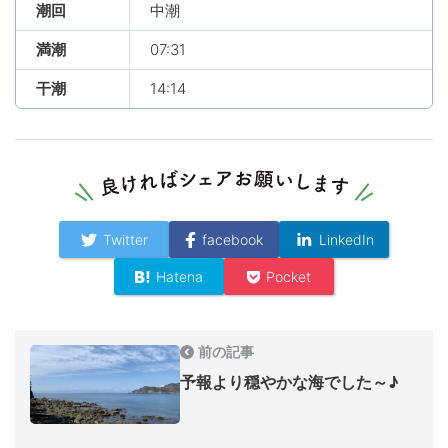
潮回
中潮
満潮
07:31
干潮
14:14
Twitter
facebook
LinkedIn
Hatena
Pocket
前の記事
予報より穏やかな海でした～♪