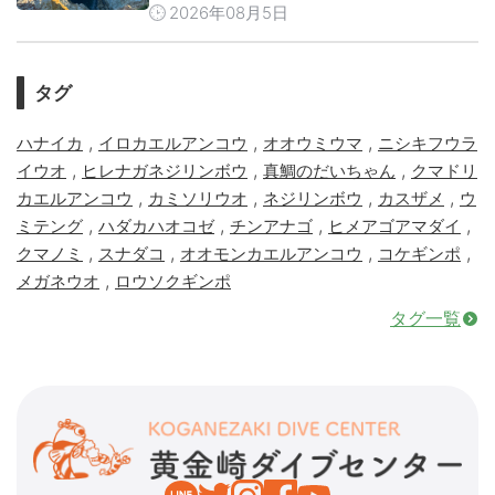
2026年08月5日
タグ
,
,
,
ハナイカ
イロカエルアンコウ
オオウミウマ
ニシキフウラ
,
,
,
イウオ
ヒレナガネジリンボウ
真鯛のだいちゃん
クマドリ
,
,
,
,
カエルアンコウ
カミソリウオ
ネジリンボウ
カスザメ
ウ
,
,
,
,
ミテング
ハダカハオコゼ
チンアナゴ
ヒメアゴアマダイ
,
,
,
,
クマノミ
スナダコ
オオモンカエルアンコウ
コケギンポ
,
メガネウオ
ロウソクギンポ
タグ一覧