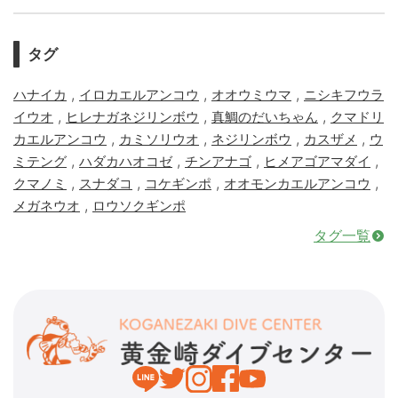
タグ
,
,
,
ハナイカ
イロカエルアンコウ
オオウミウマ
ニシキフウラ
,
,
,
イウオ
ヒレナガネジリンボウ
真鯛のだいちゃん
クマドリ
,
,
,
,
カエルアンコウ
カミソリウオ
ネジリンボウ
カスザメ
ウ
,
,
,
,
ミテング
ハダカハオコゼ
チンアナゴ
ヒメアゴアマダイ
,
,
,
,
クマノミ
スナダコ
コケギンポ
オオモンカエルアンコウ
,
メガネウオ
ロウソクギンポ
タグ一覧