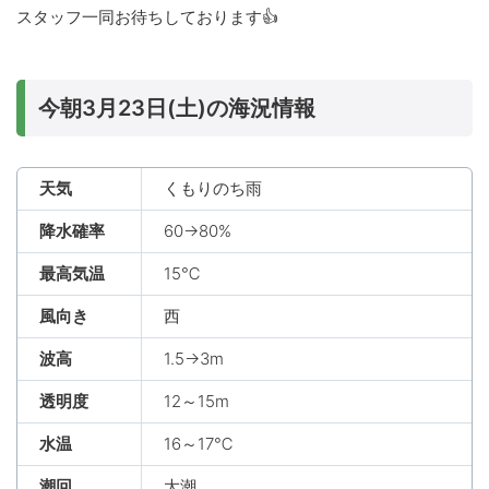
スタッフ一同お待ちしております👍
今朝3月23日(土)の海況情報
天気
くもりのち雨
降水確率
60→80%
最高気温
15℃
風向き
西
波高
1.5→3m
透明度
12～15m
水温
16～17℃
潮回
大潮