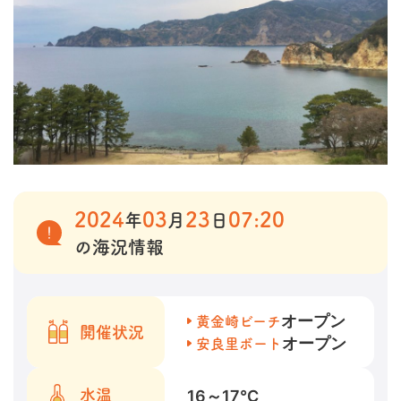
2024
03
23
07:20
年
月
日
の海況情報
オープン
黄金崎ビーチ
開催状況
オープン
安良里ボート
16～17
℃
水温