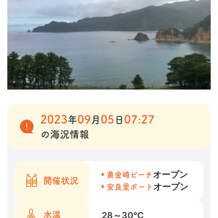
2023
09
05
07:27
年
月
日
の海況情報
オープン
黄金崎ビーチ
開催状況
オープン
安良里ボート
28～30
℃
水温