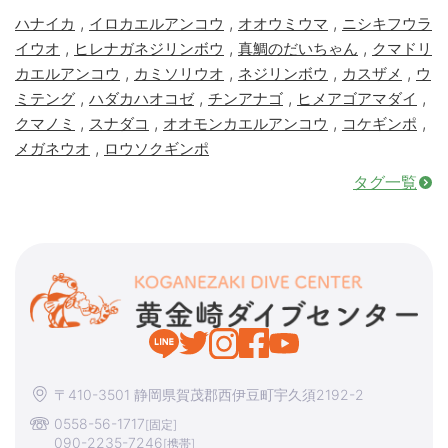
,
,
,
ハナイカ
イロカエルアンコウ
オオウミウマ
ニシキフウラ
,
,
,
イウオ
ヒレナガネジリンボウ
真鯛のだいちゃん
クマドリ
,
,
,
,
カエルアンコウ
カミソリウオ
ネジリンボウ
カスザメ
ウ
,
,
,
,
ミテング
ハダカハオコゼ
チンアナゴ
ヒメアゴアマダイ
,
,
,
,
クマノミ
スナダコ
オオモンカエルアンコウ
コケギンポ
,
メガネウオ
ロウソクギンポ
タグ一覧
〒410-3501 静岡県賀茂郡西伊豆町宇久須2192-2
0558-56-1717
[固定]
090-2235-7246
[携帯]