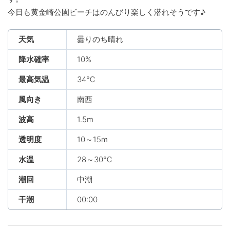
今日も黄金崎公園ビーチはのんびり楽しく潜れそうです♪
天気
曇りのち晴れ
降水確率
10%
最高気温
34℃
風向き
南西
波高
1.5m
透明度
10～15m
水温
28～30℃
潮回
中潮
干潮
00:00