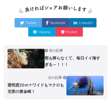
Twitter
facebook
LinkedIn
Hatena
Pocket
前の記事
雨も降らなくて、毎日イイ海す
ぎる～！！！
次の記事
透明度20ｍ↑ワイドもマクロも
充実の黄金崎！