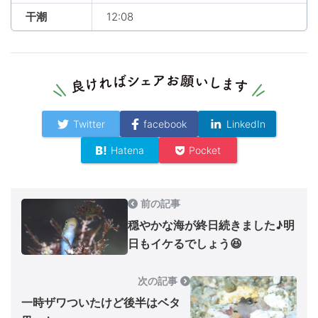
干潮
12:08
Twitter
facebook
LinkedIn
Hatena
Pocket
前の記事
穏やかな海が終日続きました♪明
日もイケるでしょう😆
次の記事
一時ザワついたけど後半はベタ