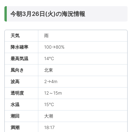
今朝3月26日(火)の海況情報
天気
雨
降水確率
100→80%
最高気温
14℃
風向き
北東
波高
2→4m
透明度
12～15m
水温
15℃
潮回
大潮
満潮
18:17