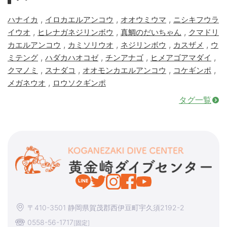
,
,
,
ハナイカ
イロカエルアンコウ
オオウミウマ
ニシキフウラ
,
,
,
イウオ
ヒレナガネジリンボウ
真鯛のだいちゃん
クマドリ
,
,
,
,
カエルアンコウ
カミソリウオ
ネジリンボウ
カスザメ
ウ
,
,
,
,
ミテング
ハダカハオコゼ
チンアナゴ
ヒメアゴアマダイ
,
,
,
,
クマノミ
スナダコ
オオモンカエルアンコウ
コケギンポ
,
メガネウオ
ロウソクギンポ
タグ一覧
〒410-3501 静岡県賀茂郡西伊豆町宇久須2192-2
0558-56-1717
[固定]