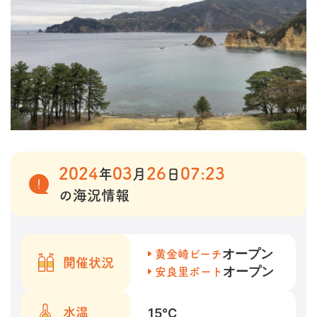
2024
03
26
07:23
年
月
日
の海況情報
オープン
黄金崎ビーチ
開催状況
オープン
安良里ボート
15
℃
水温