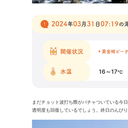
2024
03
31
07:19
年
月
日
の
開催状況
黄金崎ビー
16～17
水温
℃
まだチョット波打ち際がパチャついている今日
透明度も回復しているでしょう。終日のんびり