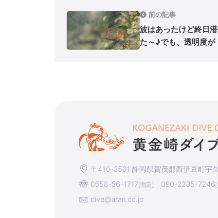
前の記事
波はあったけど終日潜
た～♪でも、透明度が
〒410-3501 静岡県賀茂郡西伊豆町宇久須
0558-56-1717
090-2235-7246
[固定]
dive@arari.co.jp