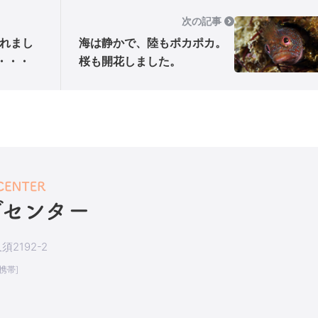
次の記事
れまし
海は静かで、陸もポカポカ。
・・・
桜も開花しました。
2192-2
[携帯]