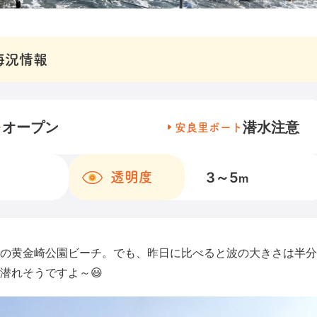
海況情報
オープン
潜水注意
チ
安良里ボート
3～5
透明度
m
の黄金崎公園ビーチ。でも、昨日に比べると波の大きさは半分
潜れそうですよ～😃