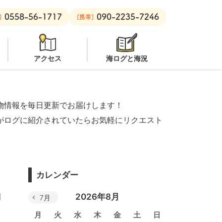
0558-56-1717
090-2235-7246
水注意
安良里ボート：
クローズ
]
[携帯]
アクセス
海ログと海況
物情報を毎日更新でお届けします！
がログに紹介されていたらお気軽にリクエスト
カレンダー
♬
2026年8月
7月
月
火
水
木
金
土
日