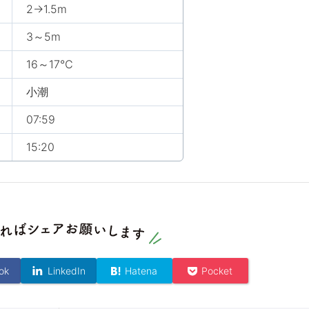
2→1.5m
3～5m
16～17℃
小潮
07:59
15:20
ok
LinkedIn
Hatena
Pocket