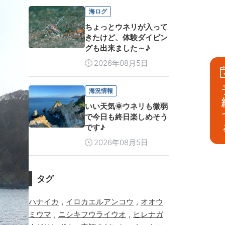
海ログ
ちょっとウネリが入って
きたけど、体験ダイビン
グも出来ました～♪
2026年08月5日
予
海況情報
いい天気🌞ウネリも微弱
で今日も終日楽しめそう
です♪
2026年08月5日
タグ
,
,
ハナイカ
イロカエルアンコウ
オオウ
,
,
ミウマ
ニシキフウライウオ
ヒレナガ