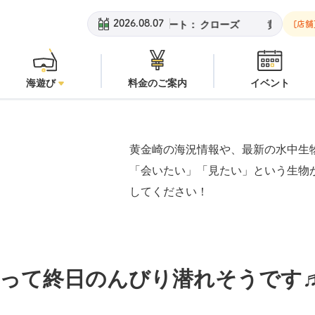
ビーチ：
潜水注意
安良里ボート：
クローズ
黄金崎ビーチ：
潜
2026.08.07
[店舗
海遊び
料金のご案内
イベント
黄金崎の海況情報や、最新の水中生
「会いたい」「見たい」という生物
してください！
なって終日のんびり潜れそうです