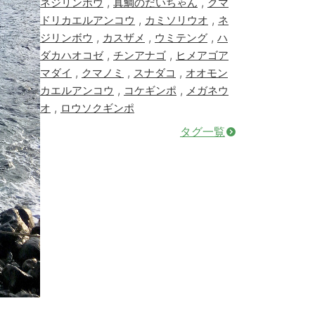
,
,
ネジリンボウ
真鯛のだいちゃん
クマ
,
,
ドリカエルアンコウ
カミソリウオ
ネ
,
,
,
ジリンボウ
カスザメ
ウミテング
ハ
,
,
ダカハオコゼ
チンアナゴ
ヒメアゴア
,
,
,
マダイ
クマノミ
スナダコ
オオモン
,
,
カエルアンコウ
コケギンポ
メガネウ
,
オ
ロウソクギンポ
タグ一覧