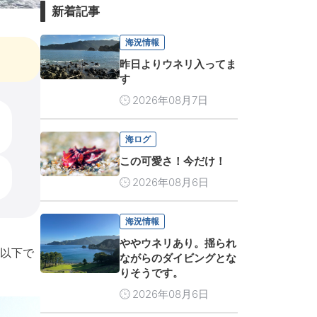
新着記事
海況情報
昨日よりウネリ入ってま
す
2026年08月7日
海ログ
この可愛さ！今だけ！
2026年08月6日
海況情報
ややウネリあり。揺られ
以下で
ながらのダイビングとな
りそうです。
2026年08月6日