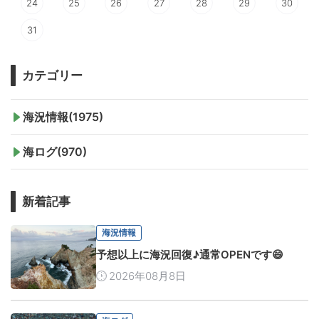
24
25
26
27
28
29
30
31
カテゴリー
海況情報(1975)
海ログ(970)
新着記事
海況情報
予想以上に海況回復♪通常OPENです😄
2026年08月8日