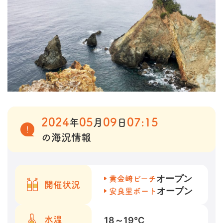
2024
05
09
07:15
年
月
日
の海況情報
オープン
黄金崎ビーチ
開催状況
オープン
安良里ボート
18～19
℃
水温