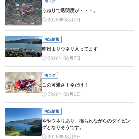
海ログ
うねりで透明度が・・・。
2026年08月7日
海況情報
昨日よりウネリ入ってます
2026年08月7日
海ログ
この可愛さ！今だけ！
2026年08月6日
海況情報
ややウネリあり。揺られながらのダイビン
グとなりそうです。
2026年08月6日