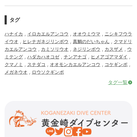
タグ
,
,
,
ハナイカ
イロカエルアンコウ
オオウミウマ
ニシキフウラ
,
,
,
イウオ
ヒレナガネジリンボウ
真鯛のだいちゃん
クマドリ
,
,
,
,
カエルアンコウ
カミソリウオ
ネジリンボウ
カスザメ
ウ
,
,
,
,
ミテング
ハダカハオコゼ
チンアナゴ
ヒメアゴアマダイ
,
,
,
,
クマノミ
スナダコ
オオモンカエルアンコウ
コケギンポ
,
メガネウオ
ロウソクギンポ
タグ一覧