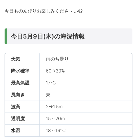
今日ものんびりお楽しみくださ～い😃
今日5月9日(木)の海況情報
天気
雨のち曇り
降水確率
60→30%
最高気温
17℃
風向き
東
波高
2→1.5m
透明度
15～20m
水温
18～19℃