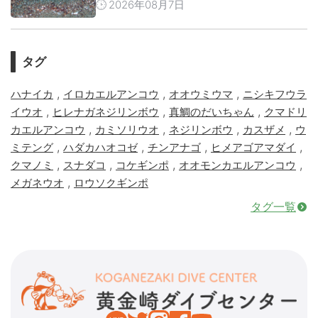
2026年08月7日
タグ
,
,
,
ハナイカ
イロカエルアンコウ
オオウミウマ
ニシキフウラ
,
,
,
イウオ
ヒレナガネジリンボウ
真鯛のだいちゃん
クマドリ
,
,
,
,
カエルアンコウ
カミソリウオ
ネジリンボウ
カスザメ
ウ
,
,
,
,
ミテング
ハダカハオコゼ
チンアナゴ
ヒメアゴアマダイ
,
,
,
,
クマノミ
スナダコ
コケギンポ
オオモンカエルアンコウ
,
メガネウオ
ロウソクギンポ
タグ一覧