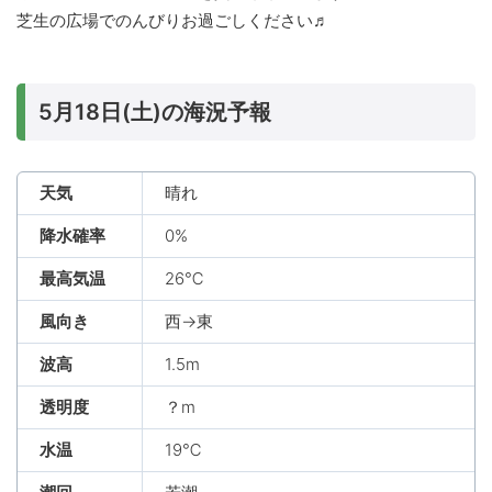
芝生の広場でのんびりお過ごしください♬
5月18日(土)の海況予報
天気
晴れ
降水確率
0%
最高気温
26℃
風向き
西→東
波高
1.5m
透明度
？m
水温
19℃