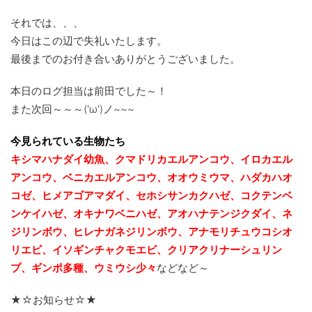
それでは、、、
今日はこの辺で失礼いたします。
最後までのお付き合いありがとうございました。
本日のログ担当は前田でした～！
また次回～～～('ω')ノ~~~
今見られている生物たち
キシマハナダイ幼魚、クマドリカエルアンコウ、イロカエル
アンコウ、ベニカエルアンコウ、オオウミウマ、ハダカハオ
コゼ、ヒメアゴアマダイ、セホシサンカクハゼ、コクテンベ
ンケイハゼ、オキナワベニハゼ、
アオハナテンジクダイ、ネ
ジリンボウ、ヒレナガネジリンボウ、アナモリチュウコシオ
リエビ、
イソギンチャクモエビ、クリアクリナーシュリン
プ、ギンポ多種、
ウミウシ少々
などなど～
★☆お知らせ☆★