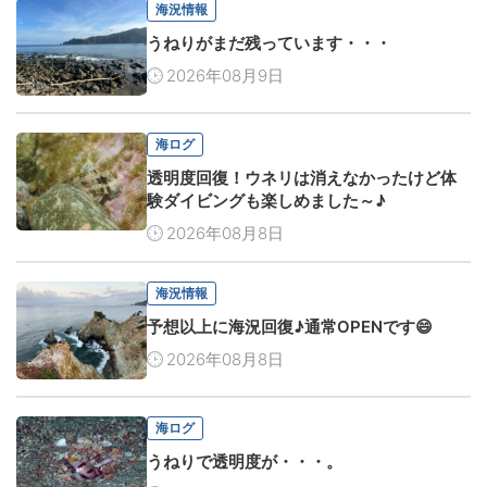
海況情報
うねりがまだ残っています・・・
2026年08月9日
海ログ
透明度回復！ウネリは消えなかったけど体
験ダイビングも楽しめました～♪
2026年08月8日
海況情報
予想以上に海況回復♪通常OPENです😄
2026年08月8日
海ログ
うねりで透明度が・・・。