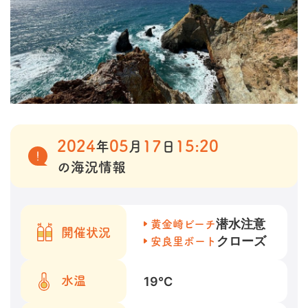
2024
05
17
15:20
年
月
日
の海況情報
潜水注意
黄金崎ビーチ
開催状況
クローズ
安良里ボート
19
℃
水温