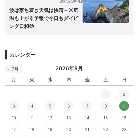
次の記事
波は落ち着き天気は快晴～🌞気
温も上がる予報で今日もダイビ
ング日和😍
カレンダー
2026年8月
7月
月
火
水
木
金
土
日
1
2
3
4
5
6
7
8
9
10
11
12
13
14
15
16
17
18
19
20
21
22
23