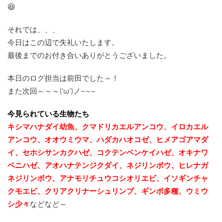
😆
それでは、、、
今日はこの辺で失礼いたします。
最後までのお付き合いありがとうございました。
本日のログ担当は前田でした～！
また次回～～～('ω')ノ~~~
今見られている生物たち
キシマハナダイ幼魚、クマドリカエルアンコウ、イロカエル
アンコウ、オオウミウマ、ハダカハオコゼ、ヒメアゴアマダ
イ、セホシサンカクハゼ、コクテンベンケイハゼ、オキナワ
ベニハゼ、
アオハナテンジクダイ、ネジリンボウ、ヒレナガ
ネジリンボウ、アナモリチュウコシオリエビ、
イソギンチャ
クモエビ、クリアクリナーシュリンプ、ギンポ多種、
ウミウ
シ少々
などなど～