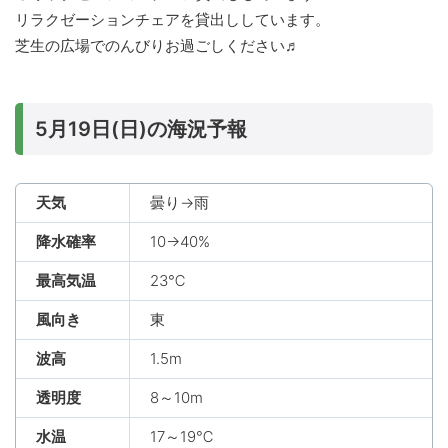
リラクゼーションチェアを貸出ししています。
芝生の広場でのんびりお過ごしください♬
5月19日(日)の海況予報
天気
曇り→雨
降水確率
10→40%
最高気温
23℃
風向き
東
波高
1.5m
透明度
8～10m
水温
17～19℃