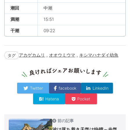
潮回
中潮
満潮
15:51
干潮
09:22
,
,
アカゲカムリ
オオウミウマ
キシマハナダイ幼魚
タグ
Twitter
facebook
LinkedIn
Hatena
Pocket
前の記事
波は落ち着き天気は快晴～🌞気