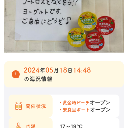
2024
05
18
14:48
年
月
日
の海況情報
オープン
黄金崎ビーチ
開催状況
オープン
安良里ボート
17～19
℃
水温