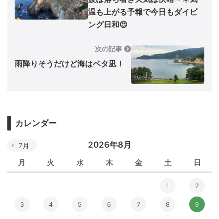
温も上がる予報で今日もダイビ
ング日和😍
次の記事
雨降りそうだけど海はベタ凪！
カレンダー
2026年8月
7月
月
火
水
木
金
土
日
1
2
3
4
5
6
7
8
9