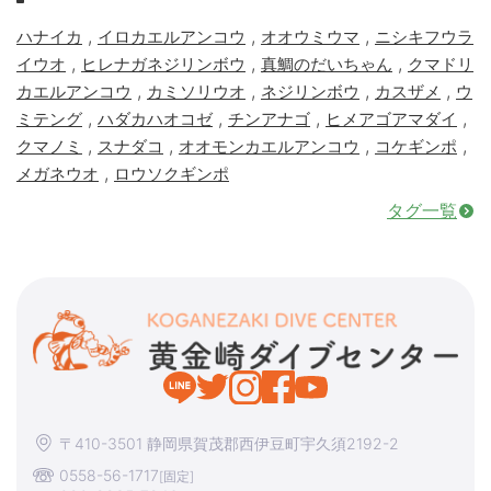
,
,
,
ハナイカ
イロカエルアンコウ
オオウミウマ
ニシキフウラ
,
,
,
イウオ
ヒレナガネジリンボウ
真鯛のだいちゃん
クマドリ
,
,
,
,
カエルアンコウ
カミソリウオ
ネジリンボウ
カスザメ
ウ
,
,
,
,
ミテング
ハダカハオコゼ
チンアナゴ
ヒメアゴアマダイ
,
,
,
,
クマノミ
スナダコ
オオモンカエルアンコウ
コケギンポ
,
メガネウオ
ロウソクギンポ
タグ一覧
〒410-3501 静岡県賀茂郡西伊豆町宇久須2192-2
0558-56-1717
[固定]