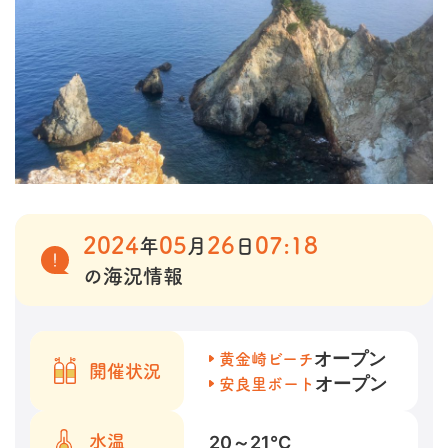
2024
05
26
07:18
年
月
日
の海況情報
オープン
黄金崎ビーチ
開催状況
オープン
安良里ボート
20～21
℃
水温