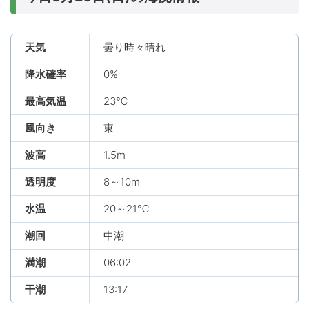
天気
曇り時々晴れ
降水確率
0%
最高気温
23℃
風向き
東
波高
1.5m
透明度
8～10m
水温
20～21℃
潮回
中潮
満潮
06:02
干潮
13:17