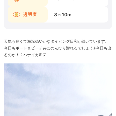
8～10
m
透明度
天気も良くて海況穏やかなダイビング日和が続いています。
今日もボート＆ビーチ共にのんびり潜れるでしょう♪今日も出
るのか！？ハナイカ🌸🦑