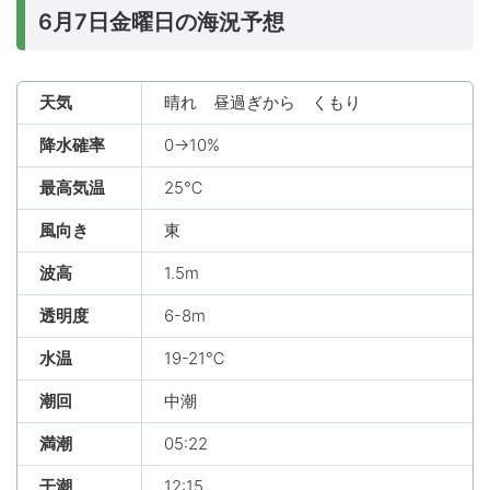
6月7日金曜日の海況予想
天気
晴れ 昼過ぎから くもり
降水確率
0→10%
最高気温
25℃
風向き
東
波高
1.5m
透明度
6-8m
水温
19-21℃
潮回
中潮
満潮
05:22
干潮
12:15