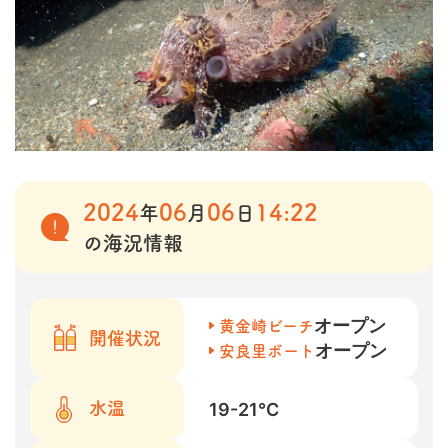
2024
06
06
14:22
年
月
日
の海況情報
オープン
黄金崎ビーチ
開催状況
オープン
安良里ボート
19-21
℃
水温