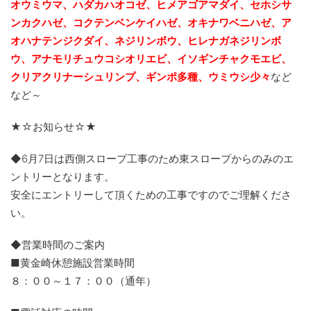
オウミウマ、ハダカハオコゼ、ヒメアゴアマダイ、セホシサ
ンカクハゼ、コクテンベンケイハゼ、オキナワベニハゼ、
ア
オハナテンジクダイ、ネジリンボウ、ヒレナガネジリンボ
ウ、アナモリチュウコシオリエビ、
イソギンチャクモエビ、
クリアクリナーシュリンプ、ギンポ多種、
ウミウシ少々
など
など～
★☆お知らせ☆★
◆6月7日は西側スロープ工事のため東スロープからのみのエ
ントリーとなります。
安全にエントリーして頂くための工事ですのでご理解くださ
い。
◆営業時間のご案内
■黄金崎休憩施設営業時間
８：００～１７：００（通年）