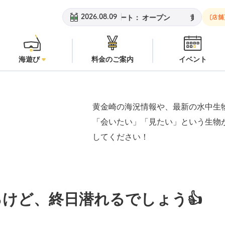
ビーチ：
オープン
安良里ボート：
オープン
黄金崎ビーチ：
オ
2026.08.09
[店舗
海遊び
料金のご案内
イベント
黄金崎の海況情報や、最新の水中生
「会いたい」「見たい」という生物
してください！
けど、終日潜れるでしょう👍