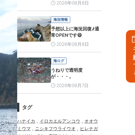
2026年08月8日
海況情報
予想以上に海況回復♪通
常OPENです😄
2026年08月8日
予
海ログ
うねりで透明度
が・・・。
2026年08月7日
タグ
,
,
ハナイカ
イロカエルアンコウ
オオウ
,
,
ミウマ
ニシキフウライウオ
ヒレナガ