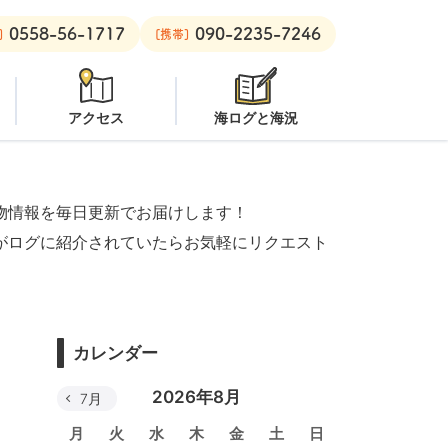
0558-56-1717
090-2235-7246
ープン
安良里ボート：
オープン
]
[携帯]
アクセス
海ログと海況
物情報を毎日更新でお届けします！
がログに紹介されていたらお気軽にリクエスト
カレンダー
2026年8月
7月
月
火
水
木
金
土
日