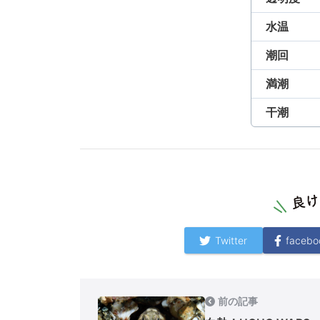
水温
潮回
満潮
干潮
Twitter
facebo
前の記事