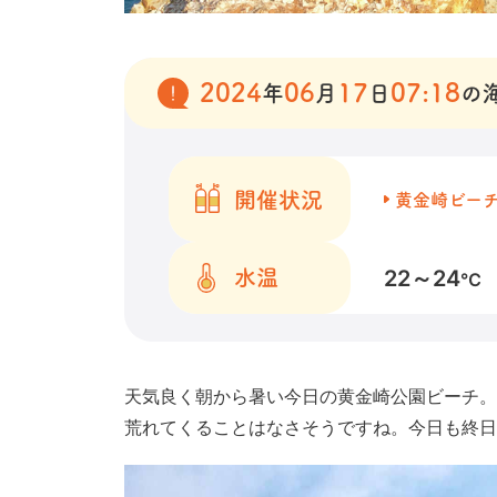
2024
06
17
07:18
年
月
日
の
開催状況
黄金崎ビー
22～24
水温
℃
天気良く朝から暑い今日の黄金崎公園ビーチ。
荒れてくることはなさそうですね。今日も終日