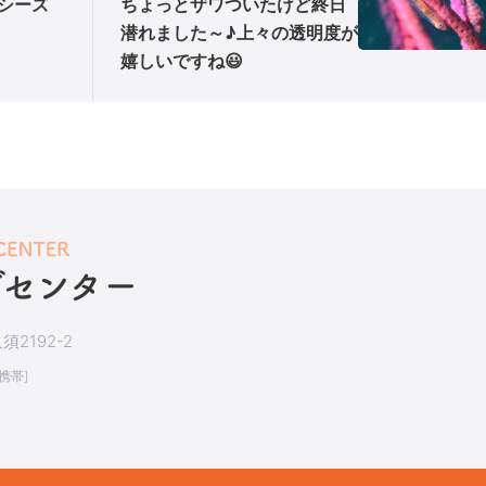
-シーズ
ちょっとザワついたけど終日
潜れました～♪上々の透明度が
嬉しいですね😃
2192-2
[携帯]