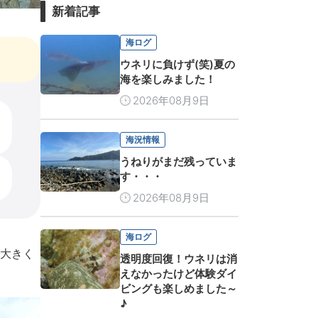
新着記事
海ログ
ウネリに負けず(笑)夏の
海を楽しみました！
2026年08月9日
海況情報
うねりがまだ残っていま
す・・・
2026年08月9日
海ログ
大きく
透明度回復！ウネリは消
えなかったけど体験ダイ
ビングも楽しめました～
♪