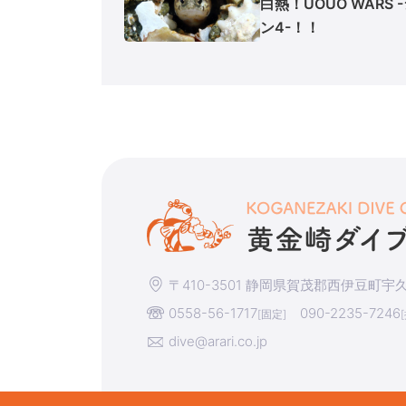
白熱！UOUO WARS 
ン4-！！
〒410-3501 静岡県賀茂郡西伊豆町宇久須
0558-56-1717
090-2235-7246
[固定]
dive@arari.co.jp