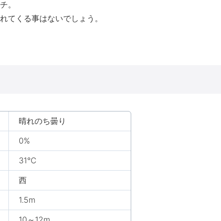
チ。
れてくる事はないでしょう。
晴れのち曇り
0%
31℃
西
1.5m
10～12m