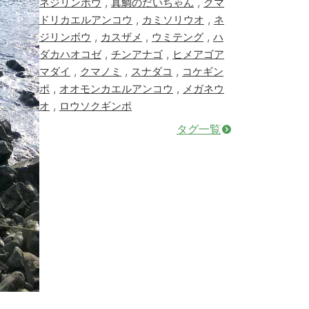
,
,
ネジリンボウ
真鯛のだいちゃん
クマ
,
,
ドリカエルアンコウ
カミソリウオ
ネ
,
,
,
ジリンボウ
カスザメ
ウミテング
ハ
,
,
ダカハオコゼ
チンアナゴ
ヒメアゴア
,
,
,
マダイ
クマノミ
スナダコ
コケギン
,
,
ポ
オオモンカエルアンコウ
メガネウ
,
オ
ロウソクギンポ
タグ一覧