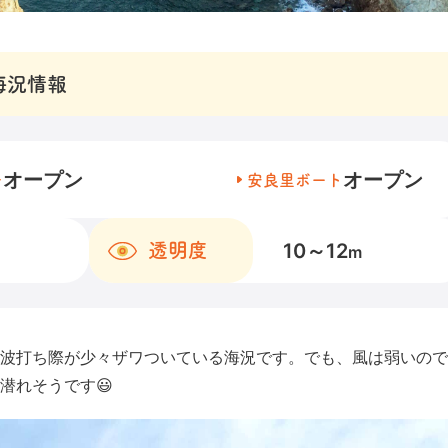
海況情報
オープン
オープン
チ
安良里ボート
10～12
透明度
m
波打ち際が少々ザワついている海況です。でも、風は弱いので
潜れそうです😃