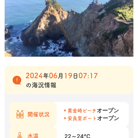
2024
06
19
07:17
年
月
日
の海況情報
オープン
黄金崎ビーチ
開催状況
オープン
安良里ボート
22～24
℃
水温