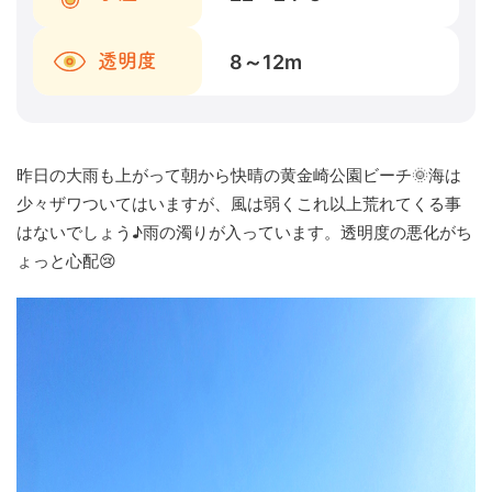
8～12
m
透明度
昨日の大雨も上がって朝から快晴の黄金崎公園ビーチ🌞海は
少々ザワついてはいますが、風は弱くこれ以上荒れてくる事
はないでしょう♪雨の濁りが入っています。透明度の悪化がち
ょっと心配😢