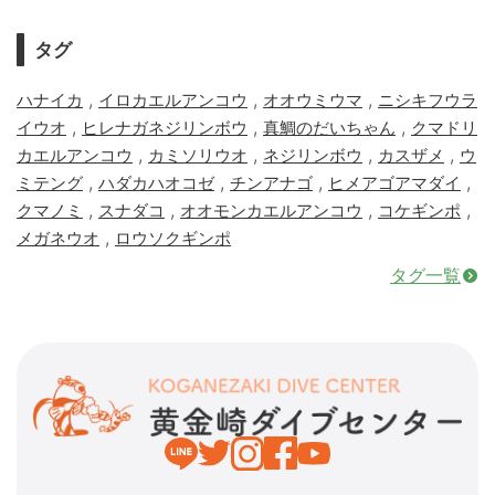
タグ
,
,
,
ハナイカ
イロカエルアンコウ
オオウミウマ
ニシキフウラ
,
,
,
イウオ
ヒレナガネジリンボウ
真鯛のだいちゃん
クマドリ
,
,
,
,
カエルアンコウ
カミソリウオ
ネジリンボウ
カスザメ
ウ
,
,
,
,
ミテング
ハダカハオコゼ
チンアナゴ
ヒメアゴアマダイ
,
,
,
,
クマノミ
スナダコ
オオモンカエルアンコウ
コケギンポ
,
メガネウオ
ロウソクギンポ
タグ一覧