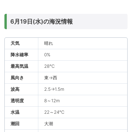
6月19日(水)の海況情報
天気
晴れ
降水確率
0%
最高気温
28℃
風向き
東→西
波高
2.5→1.5m
透明度
8～12m
水温
22～24℃
潮回
大潮