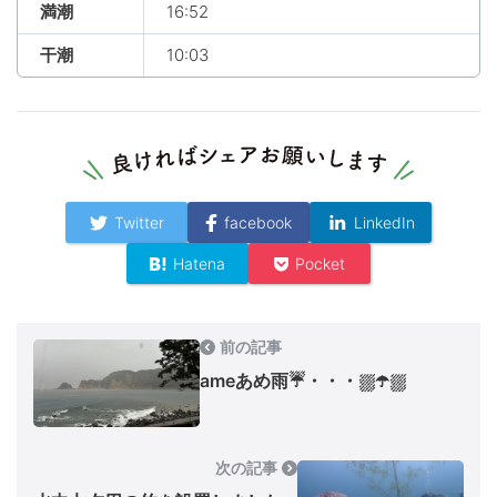
満潮
16:52
干潮
10:03
Twitter
facebook
LinkedIn
Hatena
Pocket
前の記事
ameあめ雨☔・・・⛆☂⛆
次の記事