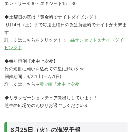
エントリー8:00～エキジット15：30
◆土曜日の夜は「黄金崎でナイトダイビング！」
9月14日（土）まで毎週土曜日の夜は黄金崎でナイトが出来ま
す！
詳しくはこちらをクリック！→
🌅サンセット＆ナイトダイ
ビング🌛
◆毎年恒例【水中七夕🎋】
竹の短冊に願いを込めて♡星に願いを☆
開催期間：6/22(土)～7/7(日)
詳しくはこちら→
黄金崎「水中七夕🎋」
◆リラクゼーションチェア貸出ししています！
芝生の広場でのんびりお過ごしください♬
6月25日（火）の海況予報