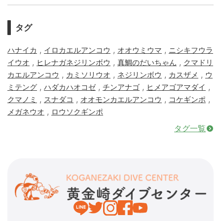
タグ
,
,
,
ハナイカ
イロカエルアンコウ
オオウミウマ
ニシキフウラ
,
,
,
イウオ
ヒレナガネジリンボウ
真鯛のだいちゃん
クマドリ
,
,
,
,
カエルアンコウ
カミソリウオ
ネジリンボウ
カスザメ
ウ
,
,
,
,
ミテング
ハダカハオコゼ
チンアナゴ
ヒメアゴアマダイ
,
,
,
,
クマノミ
スナダコ
オオモンカエルアンコウ
コケギンポ
,
メガネウオ
ロウソクギンポ
タグ一覧