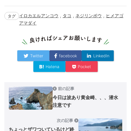
,
,
,
イロカエルアンコウ
タコ
ネジリンボウ
ヒメアゴ
タグ
アマダイ
Twitter
facebook
LinkedIn
Hatena
Pocket
前の記事
今日は波あり黄金崎、、、潜水
注意です
次の記事
ちょっとザワついているけど終