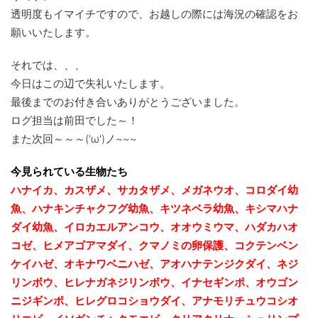
透明度もイマイチですので、お越しの際には海況の確認をお
願いいたします。
それでは、、、
今日はこの辺で失礼いたします。
最後までのお付き合いありがとうございました。
ログ担当は前田でした～！
また次回～～～('ω')ノ~~~
今見られている生物たち
ハナイカ、カスザメ、サカタザメ、メガネウオ、コロダイ幼
魚、ハナキンチャクフグ幼魚、キツネベラ幼魚、キシマハナ
ダイ幼魚、イロカエルアンコウ、オオウミウマ、ハダカハオ
コゼ、ヒメアゴアマダイ、クマノミの卵保護、コクテンベン
ケイハゼ、オキナワベニハゼ、
アオハナテンジクダイ、ネジ
リンボウ、ヒレナガネジリンボウ、イナセギンポ、オウゴン
ニジギンポ、ヒレグロコショウダイ、アナモリチュウコシオ