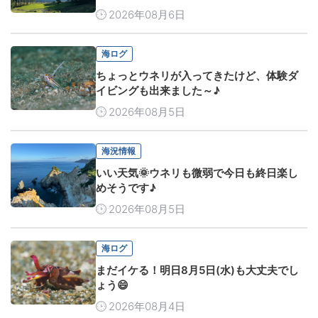
2026年08月6日
海ログ
ちょっとウネリが入ってきたけど、体験ダ
イビングも出来ました～♪
2026年08月5日
海況情報
いい天気🌞ウネリも微弱で今日も終日楽し
めそうです♪
2026年08月5日
海ログ
まだイケる！明日8月5日(水)も大丈夫でし
ょう😄
2026年08月4日