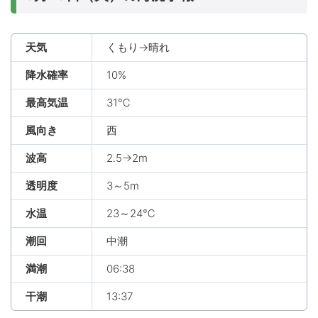
天気
くもり→晴れ
降水確率
10%
最高気温
31℃
風向き
西
波高
2.5→2m
透明度
3～5m
水温
23～24℃
潮回
中潮
満潮
06:38
干潮
13:37