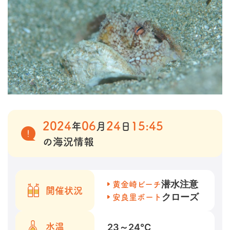
2024
06
24
15:45
年
月
日
の海況情報
潜水注意
黄金崎ビーチ
開催状況
クローズ
安良里ボート
23～24
℃
水温