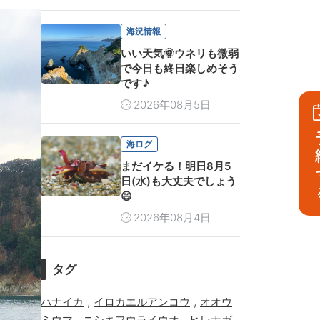
海況情報
いい天気🌞ウネリも微弱
で今日も終日楽しめそう
です♪
2026年08月5日
予
海ログ
まだイケる！明日8月5
日(水)も大丈夫でしょう
😄
2026年08月4日
タグ
,
,
ハナイカ
イロカエルアンコウ
オオウ
,
,
ミウマ
ニシキフウライウオ
ヒレナガ