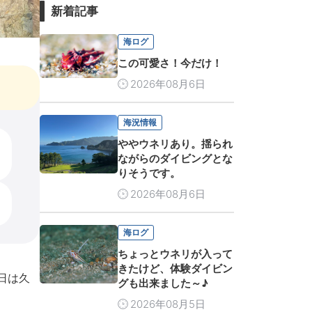
新着記事
海ログ
この可愛さ！今だけ！
2026年08月6日
海況情報
ややウネリあり。揺られ
ながらのダイビングとな
りそうです。
2026年08月6日
海ログ
ちょっとウネリが入って
きたけど、体験ダイビン
日は久
グも出来ました～♪
2026年08月5日