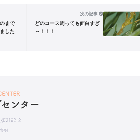
次の記事
のまで
どのコース周っても面白すぎ
ました
～！！！
2192-2
[携帯]