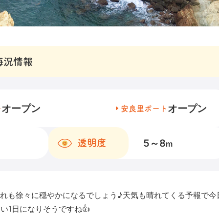
海況情報
オープン
オープン
チ
安良里ボート
5～8
透明度
m
れも徐々に穏やかになるでしょう♪天気も晴れてくる予報で今
い1日になりそうですね👍