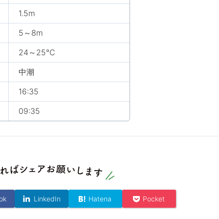
1.5m
5～8m
24～25℃
中潮
16:35
09:35
ok
LinkedIn
Hatena
Pocket