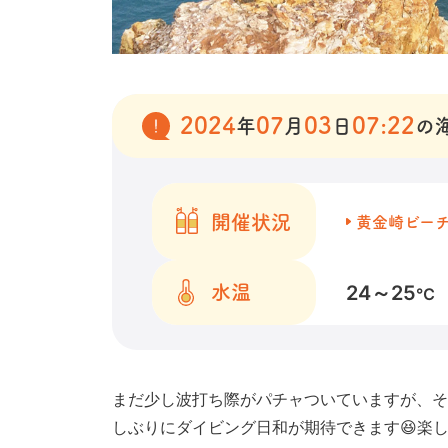
2024
07
03
07:22
年
月
日
の
開催状況
黄金崎ビー
24～25
水温
℃
まだ少し波打ち際がパチャついていますが、そ
しぶりにダイビング日和が期待できます😆楽し