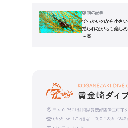
前の記事
でっかいのから小さい
揺られながらも楽しめ
～😆
〒410-3501 静岡県賀茂郡西伊豆町宇久須
0558-56-1717
090-2235-7246
[固定]
dive@arari.co.jp