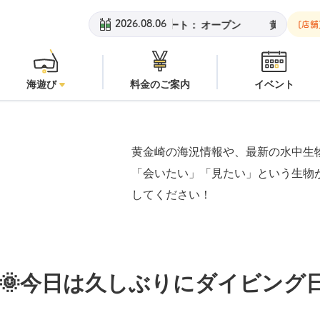
ビーチ：
オープン
安良里ボート：
オープン
黄金崎ビーチ：
オー
2026.08.06
[店舗
海遊び
料金のご案内
イベント
黄金崎の海況情報や、最新の水中生
「会いたい」「見たい」という生物
してください！
🌞今日は久しぶりにダイビング