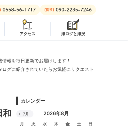
0558-56-1717
090-2235-7246
プン
安良里ボート：
オープン
]
[携帯]
アクセス
海ログと海況
物情報を毎日更新でお届けします！
がログに紹介されていたらお気軽にリクエスト
カレンダー
日和
2026年8月
7月
月
火
水
木
金
土
日