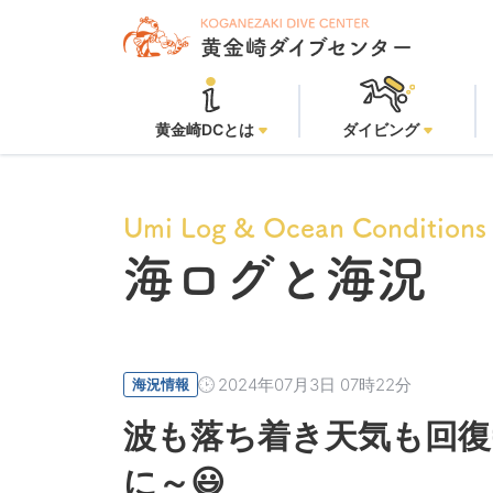
黄金崎
黄金崎DCとは
ダイビング
Umi Log & Ocean Conditions
海ログと海況
2024年07月3日 07時22分
海況情報
波も落ち着き天気も回復
に～😃