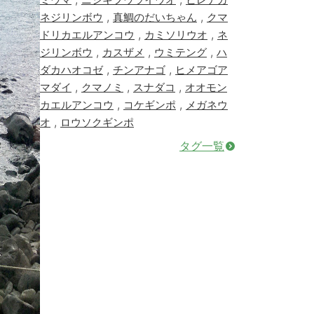
,
,
ネジリンボウ
真鯛のだいちゃん
クマ
,
,
ドリカエルアンコウ
カミソリウオ
ネ
,
,
,
ジリンボウ
カスザメ
ウミテング
ハ
,
,
ダカハオコゼ
チンアナゴ
ヒメアゴア
,
,
,
マダイ
クマノミ
スナダコ
オオモン
,
,
カエルアンコウ
コケギンポ
メガネウ
,
オ
ロウソクギンポ
タグ一覧