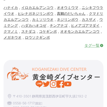
,
,
,
ハナイカ
イロカエルアンコウ
オオウミウマ
ニシキフウラ
,
,
,
イウオ
ヒレナガネジリンボウ
真鯛のだいちゃん
クマドリ
,
,
,
,
カエルアンコウ
カミソリウオ
ネジリンボウ
カスザメ
ウ
,
,
,
,
ミテング
ハダカハオコゼ
チンアナゴ
ヒメアゴアマダイ
,
,
,
,
クマノミ
スナダコ
コケギンポ
オオモンカエルアンコウ
,
メガネウオ
ロウソクギンポ
タグ一覧
〒410-3501 静岡県賀茂郡西伊豆町宇久須2192-2
0558-56-1717
[固定]