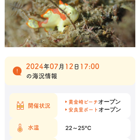
2024
07
12
17:00
年
月
日
の海況情報
オープン
黄金崎ビーチ
開催状況
オープン
安良里ボート
22～25
℃
水温