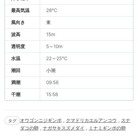
最高気温
28℃
風向き
東
波高
15m
透明度
5～10m
水温
22～25℃
潮回
小潮
満潮
09:56
干潮
15:58
,
,
オウゴンニジギンポ
クマドリカエルアンコウ
スナ
タグ
,
,
ダコの卵
ナガサキスズメダイ
ミナミギンポの卵