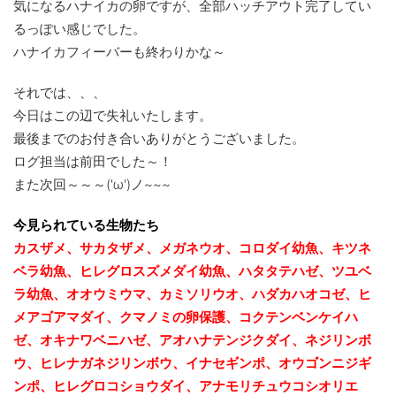
気になるハナイカの卵ですが、全部ハッチアウト完了してい
るっぽい感じでした。
ハナイカフィーバーも終わりかな～
それでは、、、
今日はこの辺で失礼いたします。
最後までのお付き合いありがとうございました。
ログ担当は前田でした～！
また次回～～～('ω')ノ~~~
今見られている生物たち
カスザメ、サカタザメ、メガネウオ、コロダイ幼魚、キツネ
ベラ幼魚、ヒレグロスズメダイ幼魚、ハタタテハゼ、ツユベ
ラ幼魚、
オオウミウマ、カミソリウオ、ハダカハオコゼ、ヒ
メアゴアマダイ、クマノミの卵保護、コクテンベンケイハ
ゼ、オキナワベニハゼ、
アオハナテンジクダイ、ネジリンボ
ウ、ヒレナガネジリンボウ、イナセギンポ、オウゴンニジギ
ンポ、ヒレグロコショウダイ、アナモリチュウコシオリエ