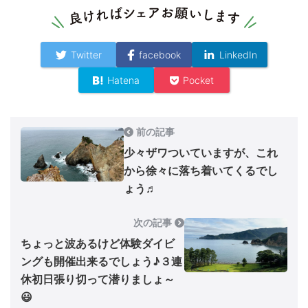
Twitter
facebook
LinkedIn
Hatena
Pocket
前の記事
少々ザワついていますが、これ
から徐々に落ち着いてくるでし
ょう♬
次の記事
ちょっと波あるけど体験ダイビ
ングも開催出来るでしょう♪３連
休初日張り切って潜りましょ～
😃