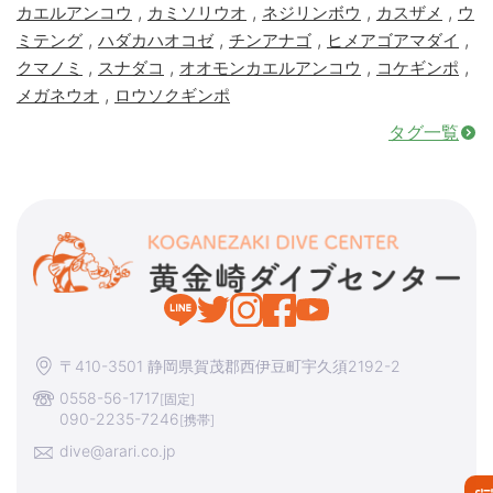
,
,
,
,
カエルアンコウ
カミソリウオ
ネジリンボウ
カスザメ
ウ
,
,
,
,
ミテング
ハダカハオコゼ
チンアナゴ
ヒメアゴアマダイ
,
,
,
,
クマノミ
スナダコ
オオモンカエルアンコウ
コケギンポ
,
メガネウオ
ロウソクギンポ
タグ一覧
〒410-3501 静岡県賀茂郡西伊豆町宇久須2192-2
0558-56-1717
[固定]
090-2235-7246
[携帯]
dive@arari.co.jp