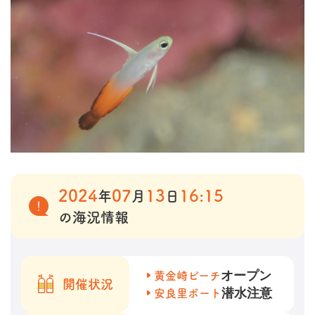
2024
07
13
16:15
年
月
日
の海況情報
オープン
黄金崎ビーチ
開催状況
潜水注意
安良里ボート