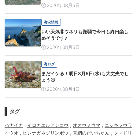
2026年08月5日
海況情報
いい天気🌞ウネリも微弱で今日も終日楽し
めそうです♪
2026年08月5日
海ログ
まだイケる！明日8月5日(水)も大丈夫でし
ょう😄
2026年08月4日
タグ
,
,
,
ハナイカ
イロカエルアンコウ
オオウミウマ
ニシキフウラ
,
,
,
イウオ
ヒレナガネジリンボウ
真鯛のだいちゃん
クマドリ