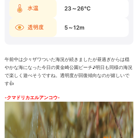
23～26
℃
水温
5～12
m
透明度
午前中は少々ザワついた海況が続きましたが昼過ぎからは穏
やかな海になった今日の黄金崎公園ビーチ♪明日も同様の海況
で楽しく遊べそうですね。透明度が回復傾向なのが嬉しいで
す👍
-クマドリカエルアンコウ-