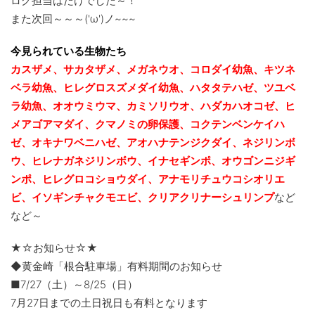
ログ担当はたけでした～！
また次回～～～('ω')ノ~~~
今見られている生物たち
カスザメ、サカタザメ、メガネウオ、コロダイ幼魚、キツネ
ベラ幼魚、ヒレグロスズメダイ幼魚、ハタタテハゼ、ツユベ
ラ幼魚、
オオウミウマ、カミソリウオ、ハダカハオコゼ、ヒ
メアゴアマダイ、クマノミの卵保護、コクテンベンケイハ
ゼ、オキナワベニハゼ、
アオハナテンジクダイ、ネジリンボ
ウ、ヒレナガネジリンボウ、イナセギンポ、オウゴンニジギ
ンポ、ヒレグロコショウダイ、アナモリチュウコシオリエ
ビ、
イソギンチャクモエビ、クリアクリナーシュリンプ
など
など～
★☆お知らせ☆★
◆黄金崎「根合駐車場」有料期間のお知らせ
■7/27（土）～8/25（日）
7月27日までの土日祝日も有料となります