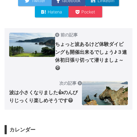
Twitter
facebook
LinkedIn
Hatena
Pocket
前の記事
ちょっと波あるけど体験ダイビ
ングも開催出来るでしょう♪３連
休初日張り切って潜りましょ～
😃
次の記事
波は小さくなりました👍のんび
りじっくり楽しめそうです😃
カレンダー