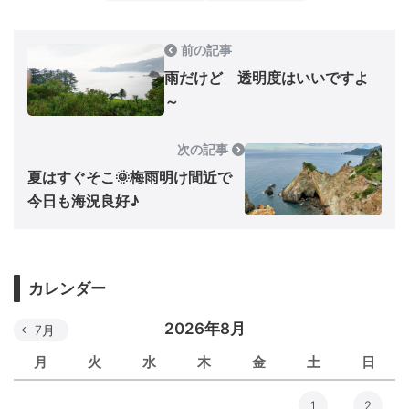
前の記事
雨だけど 透明度はいいですよ
～
次の記事
夏はすぐそこ🌞梅雨明け間近で
今日も海況良好♪
カレンダー
2026年8月
7月
月
火
水
木
金
土
日
1
2