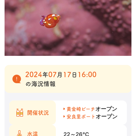
2024
07
17
16:00
年
月
日
の海況情報
オープン
黄金崎ビーチ
開催状況
オープン
安良里ボート
22～26
℃
水温