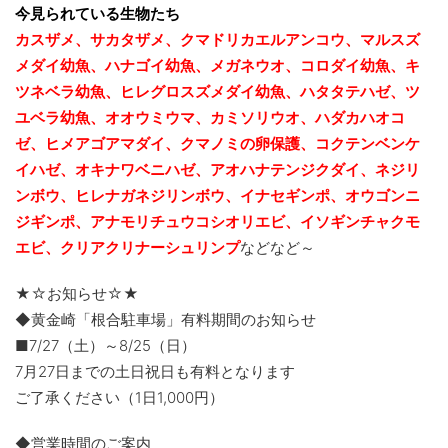
今見られている生物たち
カスザメ、サカタザメ、クマドリカエルアンコウ、マルスズ
メダイ幼魚、ハナゴイ幼魚、メガネウオ、コロダイ幼魚、キ
ツネベラ幼魚、ヒレグロスズメダイ幼魚、ハタタテハゼ、ツ
ユベラ幼魚、
オオウミウマ、カミソリウオ、ハダカハオコ
ゼ、ヒメアゴアマダイ、クマノミの卵保護、コクテンベンケ
イハゼ、オキナワベニハゼ、
アオハナテンジクダイ、ネジリ
ンボウ、ヒレナガネジリンボウ、イナセギンポ、オウゴンニ
ジギンポ、アナモリチュウコシオリエビ、
イソギンチャクモ
エビ、クリアクリナーシュリンプ
などなど～
★☆お知らせ☆★
◆黄金崎「根合駐車場」有料期間のお知らせ
■7/27（土）～8/25（日）
7月27日までの土日祝日も有料となります
ご了承ください（1日1,000円）
◆営業時間のご案内