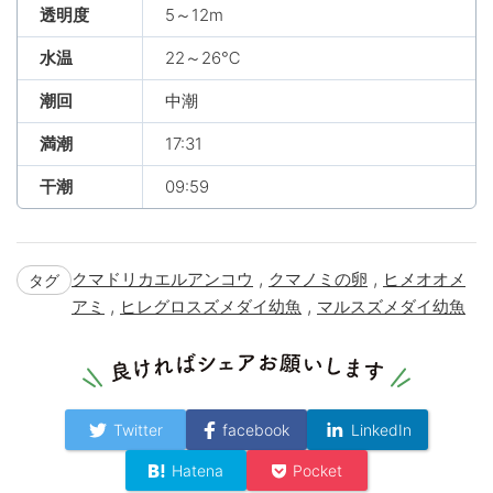
透明度
5～12m
水温
22～26℃
潮回
中潮
満潮
17:31
干潮
09:59
,
,
クマドリカエルアンコウ
クマノミの卵
ヒメオオメ
タグ
,
,
アミ
ヒレグロスズメダイ幼魚
マルスズメダイ幼魚
Twitter
facebook
LinkedIn
Hatena
Pocket