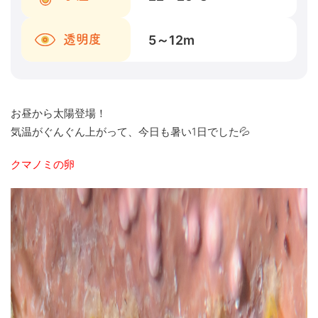
5～12
m
透明度
お昼から太陽登場！
気温がぐんぐん上がって、今日も暑い1日でした💦
クマノミの卵