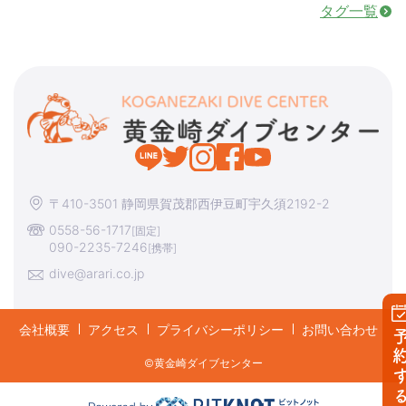
タグ一覧
〒410-3501 静岡県賀茂郡西伊豆町宇久須2192-2
0558-56-1717
[固定]
090-2235-7246
[携帯]
dive@arari.co.jp
会社概要
アクセス
プライバシーポリシー
お問い合わせ
予約す
©︎黄金崎ダイブセンター