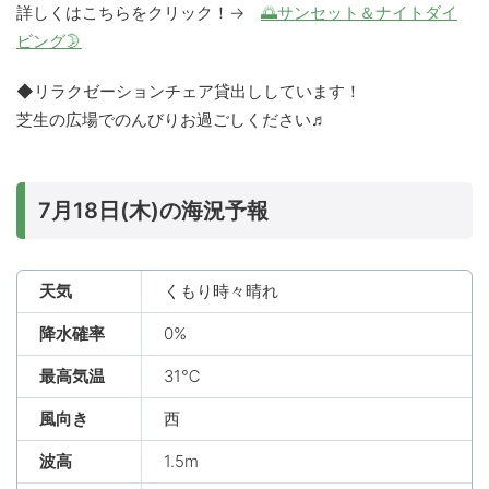
詳しくはこちらをクリック！→
🌅サンセット＆ナイトダイ
ビング🌛
◆リラクゼーションチェア貸出ししています！
芝生の広場でのんびりお過ごしください♬
7月18日(木)の海況予報
天気
くもり時々晴れ
降水確率
0%
最高気温
31℃
風向き
西
波高
1.5m