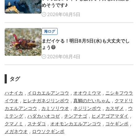
めそうです♪
2026年08月5日
海ログ
まだイケる！明日8月5日(水)も大丈夫でし
ょう😄
2026年08月4日
タグ
,
,
,
ハナイカ
イロカエルアンコウ
オオウミウマ
ニシキフウラ
,
,
,
イウオ
ヒレナガネジリンボウ
真鯛のだいちゃん
クマドリ
,
,
,
,
カエルアンコウ
カミソリウオ
ネジリンボウ
カスザメ
ウ
,
,
,
,
ミテング
ハダカハオコゼ
チンアナゴ
ヒメアゴアマダイ
,
,
,
,
クマノミ
スナダコ
オオモンカエルアンコウ
コケギンポ
,
メガネウオ
ロウソクギンポ