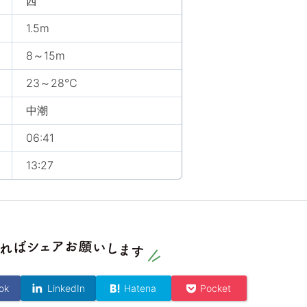
西
1.5m
8～15m
23～28℃
中潮
06:41
13:27
ok
LinkedIn
Hatena
Pocket