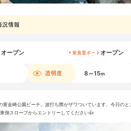
海況情報
オープン
オープン
チ
安良里ボート
8～15
透明度
m
の黄金崎公園ビーチ。波打ち際がザワついています。今日のと
東側スロープからエントリーしてください👍