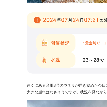
2024
07
24
07:21
年
月
日
の
開催状況
黄金崎ビー
23～28
水温
℃
遠くにある台風3号のウネリが届き始めた今日
大きな崩れはなさそうですが、状況を見ながら