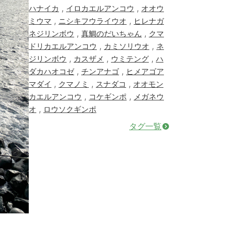
,
,
ハナイカ
イロカエルアンコウ
オオウ
,
,
ミウマ
ニシキフウライウオ
ヒレナガ
,
,
ネジリンボウ
真鯛のだいちゃん
クマ
,
,
ドリカエルアンコウ
カミソリウオ
ネ
,
,
,
ジリンボウ
カスザメ
ウミテング
ハ
,
,
ダカハオコゼ
チンアナゴ
ヒメアゴア
,
,
,
マダイ
クマノミ
スナダコ
オオモン
,
,
カエルアンコウ
コケギンポ
メガネウ
,
オ
ロウソクギンポ
タグ一覧