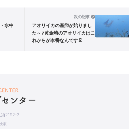
次の記事
・水中
アオリイカの産卵が始りまし
た～♪黄金崎のアオリイカはこ
れからが本番なんです🦑
2192-2
[携帯]