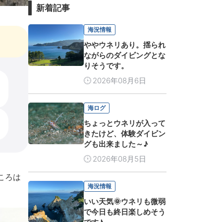
新着記事
海況情報
ややウネリあり。揺られ
ながらのダイビングとな
りそうです。
2026年08月6日
海ログ
ちょっとウネリが入って
きたけど、体験ダイビン
グも出来ました～♪
2026年08月5日
ころは
海況情報
いい天気🌞ウネリも微弱
で今日も終日楽しめそう