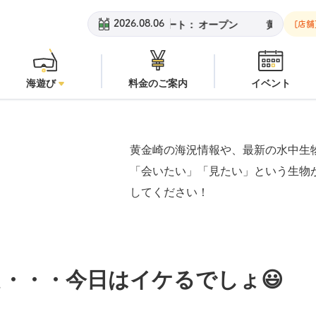
ビーチ：
オープン
安良里ボート：
オープン
黄金崎ビーチ：
オー
2026.08.06
[店舗
海遊び
料金のご案内
イベント
黄金崎の海況情報や、最新の水中生
「会いたい」「見たい」という生物
してください！
・・・今日はイケるでしょ😃