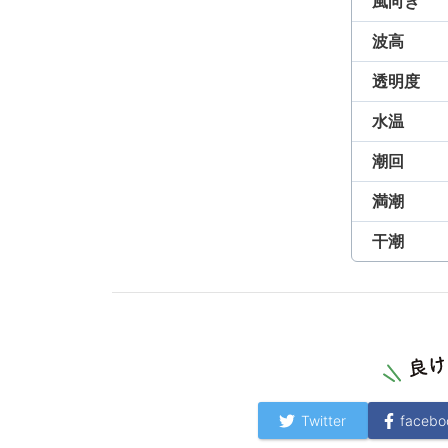
風向き
波高
透明度
水温
潮回
満潮
干潮
Twitter
facebo