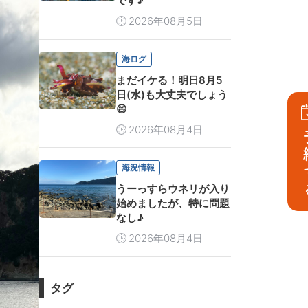
です♪
2026年08月5日
海ログ
まだイケる！明日8月5
日(水)も大丈夫でしょう
😄
2026年08月4日
予
海況情報
うーっすらウネリが入り
始めましたが、特に問題
なし♪
2026年08月4日
タグ