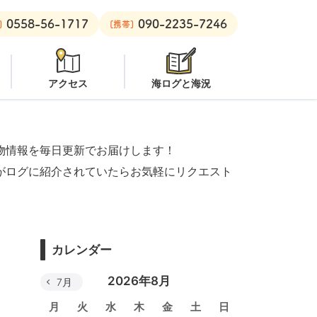
0558-56-1717
090-2235-7246
プン
安良里ボート：
オープン
]
[携帯]
アクセス
海ログと海況
物情報を毎日更新でお届けします！
がログに紹介されていたらお気軽にリクエスト
カレンダー
2026年8月
7月
月
火
水
木
金
土
日