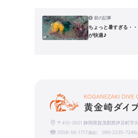
前の記事
ちょっと暑すぎる・・
が快適♪
〒410-3501 静岡県賀茂郡西伊豆町宇久須
0558-56-1717
090-2235-7246
[固定]