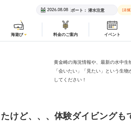
：
オープン
安良里ボート：
潜水注意
黄金崎ビーチ：
オープン
2026.08.08
[店舗
海遊び
料金のご案内
イベント
黄金崎の海況情報や、最新の水中生
「会いたい」「見たい」という生物
してください！
ったけど、、、体験ダイビングも