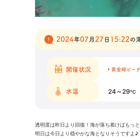
2024
07
27
15:22
年
月
日
の
開催状況
黄金崎ビー
24～29
水温
℃
透明度は昨日より回復！海が落ち着けばもっと
明日は今日より穏やかな海となりそうですよ♪