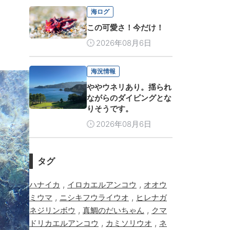
海ログ
この可愛さ！今だけ！
2026年08月6日
海況情報
ややウネリあり。揺られ
ながらのダイビングとな
りそうです。
2026年08月6日
タグ
,
,
ハナイカ
イロカエルアンコウ
オオウ
,
,
ミウマ
ニシキフウライウオ
ヒレナガ
,
,
ネジリンボウ
真鯛のだいちゃん
クマ
,
,
ドリカエルアンコウ
カミソリウオ
ネ