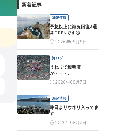
新着記事
海況情報
予想以上に海況回復♪通
常OPENです😄
2026年08月8日
海ログ
うねりで透明度
が・・・。
2026年08月7日
海況情報
昨日よりウネリ入ってま
す
2026年08月7日