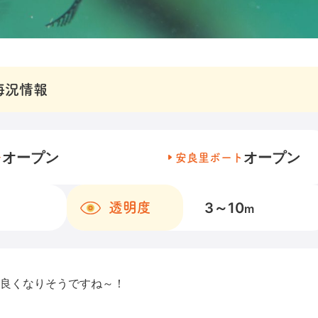
海況情報
オープン
オープン
チ
安良里ボート
3～10
透明度
m
良くなりそうですね～！