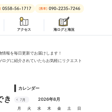
0558-56-1717
090-2235-7246
安良里ボート：
潜水注意
]
[携帯]
アクセス
海ログと海況
物情報を毎日更新でお届けします！
がログに紹介されていたらお気軽にリクエスト
カレンダー
でき
2026年8月
7月
月
火
水
木
金
土
日