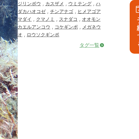
,
,
,
ジリンボウ
カスザメ
ウミテング
ハ
,
,
ダカハオコゼ
チンアナゴ
ヒメアゴア
,
,
,
マダイ
クマノミ
スナダコ
オオモン
予
,
,
カエルアンコウ
コケギンポ
メガネウ
,
オ
ロウソクギンポ
タグ一覧