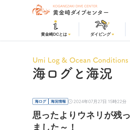
黄金崎ビーチ
黄金崎DCとは
ダイビング
Umi Log & Ocean Conditions
海ログと海況
2024年07月27日 15時22分
海ログ
海況情報
思ったよりウネリが残
ました～！