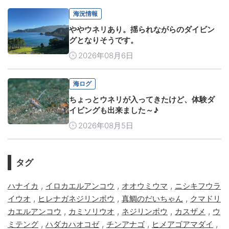
海況情報
ややウネリあり。揺られながらのダイビン
グとなりそうです。
2026年08月6日
海ログ
ちょっとウネリが入ってきたけど、体験ダ
イビングも出来ました～♪
2026年08月5日
タグ
,
,
,
ハナイカ
イロカエルアンコウ
オオウミウマ
ニシキフウラ
,
,
,
イウオ
ヒレナガネジリンボウ
真鯛のだいちゃん
クマドリ
,
,
,
,
カエルアンコウ
カミソリウオ
ネジリンボウ
カスザメ
ウ
,
,
,
,
ミテング
ハダカハオコゼ
チンアナゴ
ヒメアゴアマダイ