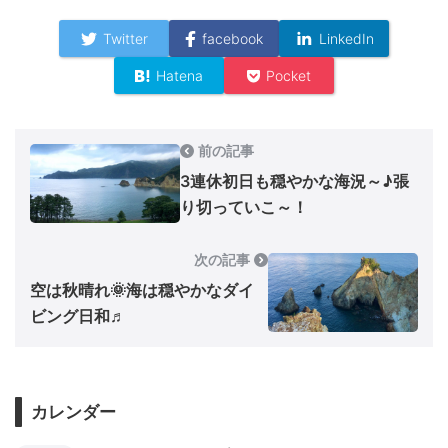
Twitter
facebook
LinkedIn
Hatena
Pocket
前の記事
3連休初日も穏やかな海況～♪張
り切っていこ～！
次の記事
空は秋晴れ🌞海は穏やかなダイ
ビング日和♬
カレンダー