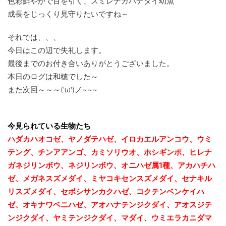
色彩鮮やかで目を引く、スミレナガハナダイ幼魚
成長をじっくり見守りたいですね～
それでは、、、
今日はこの辺で失礼します。
最後までのお付き合いありがとうございました。
本日のログは和穂でした～
また次回～～～('ω')ノ~~~
今見られている生物たち
ハダカハオコゼ、ヤノダテハゼ、イロカエルアンコウ、ウミ
テング、チンアアンゴ、カミソリウオ、ホシギンポ、ヒレナ
ガネジリンボウ、ネジリンボウ、オニハゼ属1種、アカハチハ
ゼ、メガネスズメダイ、ミヤコキセンスズメダイ、セナキル
リスズメダイ、セボシサンカクハゼ、コクテンベンケイハ
ゼ、オキナワベニハゼ、
アオハナテンジクダイ、アオスジテ
ンジクダイ、ヤミテンジクダイ、マダイ
、
ウミエラカニダマ