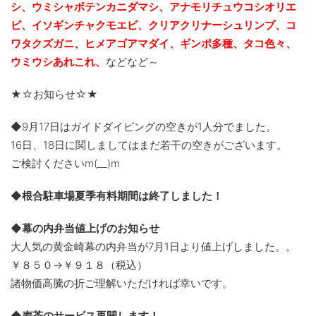
シ、ウミシャボテンカニダマシ、アナモリチュウコシオリエ
ビ、
イソギンチャクモエビ、クリアクリナーシュリンプ、コ
ワタクズガニ、ヒメアゴアマダイ、ギンポ多種、
タコ色々、
ウミウシあれこれ、
などなど～
★☆お知らせ☆★
◆9月17日はガイドダイビングの空きが1人分でました。
16日、18日に関しましてはまだ若干の空きがございます。
ご検討くださいm(__)m
◆根合駐車場夏季有料期間は終了しました！
◆幕の内弁当値上げのお知らせ
大人気の黄金崎幕の内弁当が7月1日より値上げしました。。
￥８５０→￥９１８（税込）
諸物価高騰の折ご理解いただければ幸いです。
◆麦茶のサービス再開します！