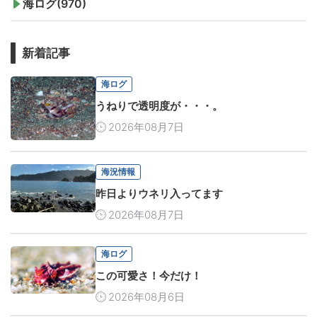
海ログ(970)
新着記事
海ログ
うねりで透明度が・・・。
2026年08月7日
海況情報
昨日よりウネリ入ってます
2026年08月7日
海ログ
この可愛さ！今だけ！
2026年08月6日