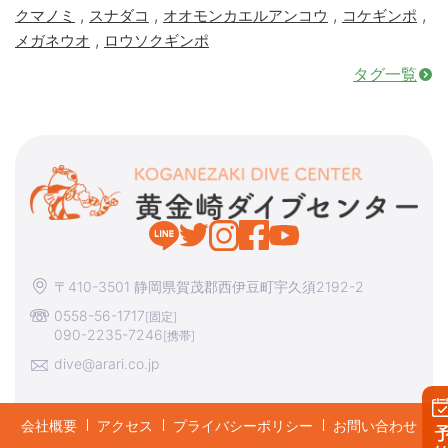
,
,
,
,
クマノミ
スナダコ
オオモンカエルアンコウ
コケギンポ
,
メガネウオ
ロウソクギンポ
タグ一覧
〒410-3501 静岡県賀茂郡西伊豆町宇久須2192-2
0558-56-1717
[固定]
090-2235-7246
[携帯]
dive@arari.co.jp
会社概要
アクセス
プライバシーポリシー
お問い合わせ