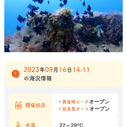
2023
09
16
14:11
年
月
日
の海況情報
オープン
黄金崎ビーチ
開催状況
オープン
安良里ボート
27～29
℃
水温