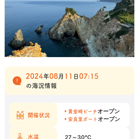
2024
08
11
07:15
年
月
日
の海況情報
オープン
黄金崎ビーチ
開催状況
オープン
安良里ボート
27～30
℃
水温