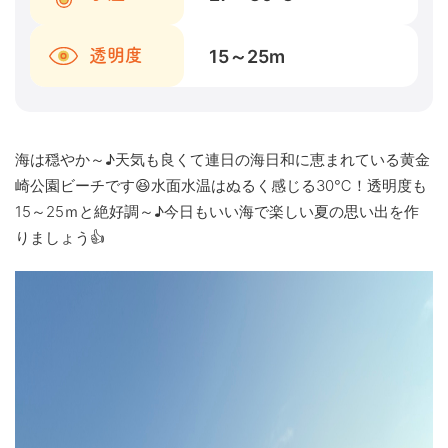
15～25
m
透明度
海は穏やか～♪天気も良くて連日の海日和に恵まれている黄金
崎公園ビーチです😆水面水温はぬるく感じる30℃！透明度も
15～25ｍと絶好調～♪今日もいい海で楽しい夏の思い出を作
りましょう👍