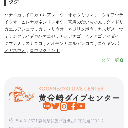
タグ
,
,
,
ハナイカ
イロカエルアンコウ
オオウミウマ
ニシキフウラ
,
,
,
イウオ
ヒレナガネジリンボウ
真鯛のだいちゃん
クマドリ
,
,
,
,
カエルアンコウ
カミソリウオ
ネジリンボウ
カスザメ
ウ
,
,
,
,
ミテング
ハダカハオコゼ
チンアナゴ
ヒメアゴアマダイ
,
,
,
,
クマノミ
スナダコ
オオモンカエルアンコウ
コケギンポ
,
メガネウオ
ロウソクギンポ
タグ一覧
〒410-3501 静岡県賀茂郡西伊豆町宇久須2192-2