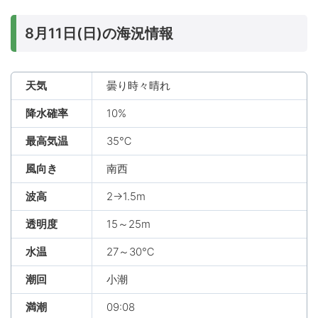
8月11日(日)の海況情報
天気
曇り時々晴れ
降水確率
10%
最高気温
35℃
風向き
南西
波高
2→1.5m
透明度
15～25m
水温
27～30℃
潮回
小潮
満潮
09:08