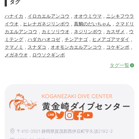
タグ
,
,
,
ハナイカ
イロカエルアンコウ
オオウミウマ
ニシキフウラ
,
,
,
イウオ
ヒレナガネジリンボウ
真鯛のだいちゃん
クマドリ
,
,
,
,
カエルアンコウ
カミソリウオ
ネジリンボウ
カスザメ
ウ
,
,
,
,
ミテング
ハダカハオコゼ
チンアナゴ
ヒメアゴアマダイ
,
,
,
,
クマノミ
スナダコ
オオモンカエルアンコウ
コケギンポ
,
メガネウオ
ロウソクギンポ
タグ一覧
〒410-3501 静岡県賀茂郡西伊豆町宇久須2192-2