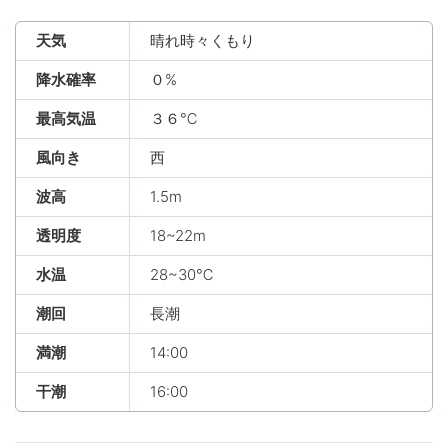
天気
晴れ時々くもり
降水確率
０%
最高気温
３６℃
風向き
西
波高
1.5m
透明度
18~22m
水温
28~30℃
潮回
長潮
満潮
14:00
干潮
16:00