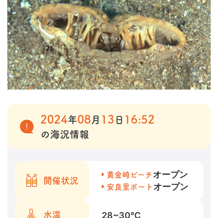
2024
08
13
16:52
年
月
日
の海況情報
オープン
黄金崎ビーチ
開催状況
オープン
安良里ボート
28~30
℃
水温