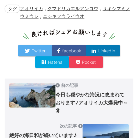
,
,
アオリイカ
クマドリカエルアンコウ
サキシマミノ
タグ
,
ウミウシ
ニシキフウライウオ
Twitter
facebook
LinkedIn
Hatena
Pocket
前の記事
今日も穏やかな海況に恵まれて
おります♪アオリイカ大爆発中～
🦑
次の記事
絶好の海日和が続いています♪