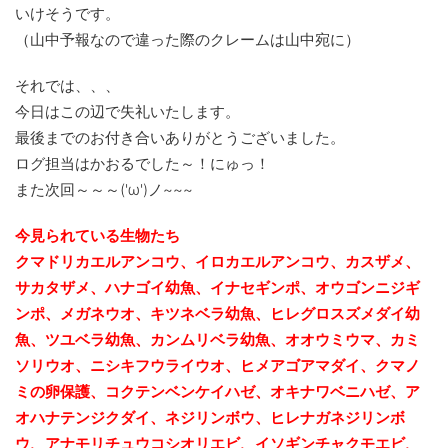
いけそうです。
（山中予報なので違った際のクレームは山中宛に）
それでは、、、
今日はこの辺で失礼いたします。
最後までのお付き合いありがとうございました。
ログ担当はかおるでした～！にゅっ！
また次回～～～('ω')ノ~~~
今見られている生物たち
クマドリカエルアンコウ、イロカエルアンコウ、カスザメ、
サカタザメ、ハナゴイ幼魚、イナセギンポ、オウゴンニジギ
ンポ、メガネウオ、キツネベラ幼魚、ヒレグロスズメダイ幼
魚、ツユベラ幼魚、カンムリベラ幼魚、
オオウミウマ、カミ
ソリウオ、ニシキフウライウオ、ヒメアゴアマダイ、クマノ
ミの卵保護、コクテンベンケイハゼ、オキナワベニハゼ、
ア
オハナテンジクダイ、ネジリンボウ、ヒレナガネジリンボ
ウ、アナモリチュウコシオリエビ、
イソギンチャクモエビ、