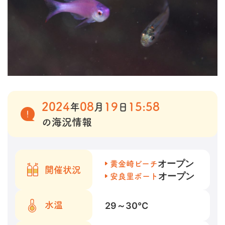
2024
08
19
15:58
年
月
日
の海況情報
オープン
黄金崎ビーチ
開催状況
オープン
安良里ボート
29～30
℃
水温