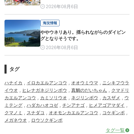
2026年08月6日
海況情報
ややウネリあり。揺られながらのダイビン
グとなりそうです。
2026年08月6日
タグ
,
,
,
ハナイカ
イロカエルアンコウ
オオウミウマ
ニシキフウラ
,
,
,
イウオ
ヒレナガネジリンボウ
真鯛のだいちゃん
クマドリ
,
,
,
,
カエルアンコウ
カミソリウオ
ネジリンボウ
カスザメ
ウ
,
,
,
,
ミテング
ハダカハオコゼ
チンアナゴ
ヒメアゴアマダイ
,
,
,
,
クマノミ
スナダコ
オオモンカエルアンコウ
コケギンポ
,
メガネウオ
ロウソクギンポ
タグ一覧