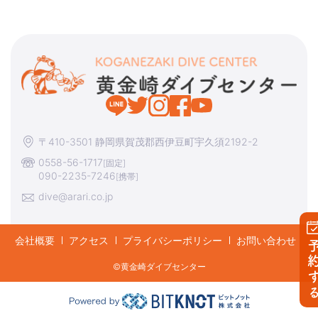
〒410-3501 静岡県賀茂郡西伊豆町宇久須2192-2
0558-56-1717
[固定]
090-2235-7246
[携帯]
dive@arari.co.jp
会社概要
アクセス
プライバシーポリシー
お問い合わせ
予約す
©︎黄金崎ダイブセンター