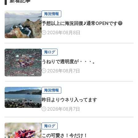
新着記事
海況情報
予想以上に海況回復♪通常OPENです😄
2026年08月8日
海ログ
うねりで透明度が・・・。
2026年08月7日
海況情報
昨日よりウネリ入ってます
2026年08月7日
海ログ
この可愛さ！今だけ！