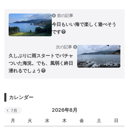
前の記事
今日もいい海で楽しく遊べそう
です😃
次の記事
久しぶりに雨スタートでパチャ
ついた海況。でも、風弱く終日
潜れるでしょう😃
カレンダー
2026年8月
7月
月
火
水
木
金
土
日