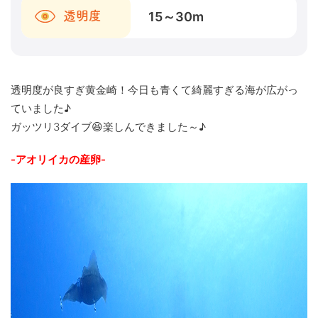
15～30
m
透明度
透明度が良すぎ黄金崎！今日も青くて綺麗すぎる海が広がっ
ていました♪
ガッツリ3ダイブ😆楽しんできました～♪
-アオリイカの産卵-