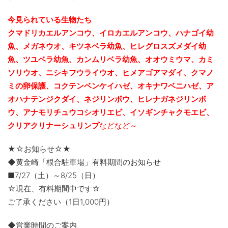
今見られている生物たち
クマドリカエルアンコウ、イロカエルアンコウ、ハナゴイ幼
魚、メガネウオ、キツネベラ幼魚、ヒレグロスズメダイ幼
魚、ツユベラ幼魚、カンムリベラ幼魚、
オオウミウマ、カミ
ソリウオ、ニシキフウライウオ、ヒメアゴアマダイ、クマノ
ミの卵保護、コクテンベンケイハゼ、オキナワベニハゼ、
ア
オハナテンジクダイ、ネジリンボウ、ヒレナガネジリンボ
ウ、アナモリチュウコシオリエビ、
イソギンチャクモエビ、
クリアクリナーシュリンプ
などなど～
★☆お知らせ☆★
◆黄金崎「根合駐車場」有料期間のお知らせ
■7/27（土）～8/25（日）
☆現在、有料期間中です☆
ご了承ください（1日1,000円）
◆営業時間のご案内