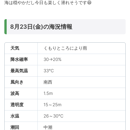
海は穏やかだし今日も楽しく潜れそうです😆
8月23日(金)の海況情報
天気
くもりところにより雨
降水確率
30→20%
最高気温
33℃
風向き
南西
波高
1.5m
透明度
15～25m
水温
26～30℃
潮回
中潮