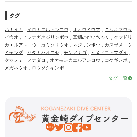
タグ
,
,
,
ハナイカ
イロカエルアンコウ
オオウミウマ
ニシキフウラ
,
,
,
イウオ
ヒレナガネジリンボウ
真鯛のだいちゃん
クマドリ
,
,
,
,
カエルアンコウ
カミソリウオ
ネジリンボウ
カスザメ
ウ
,
,
,
,
ミテング
ハダカハオコゼ
チンアナゴ
ヒメアゴアマダイ
,
,
,
,
クマノミ
スナダコ
オオモンカエルアンコウ
コケギンポ
,
メガネウオ
ロウソクギンポ
タグ一覧