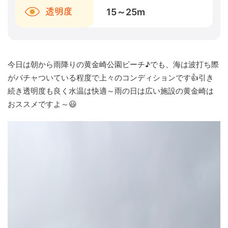
15～25
m
透明度
今日は朝から雨降りの黄金崎公園ビーチ♪でも、海は波打ち際
がパチャついている程度で上々のコンディションです👍引き
続き透明度も良く水温は快適～雨の日は広い施設の黄金崎は
おススメですよ～😃