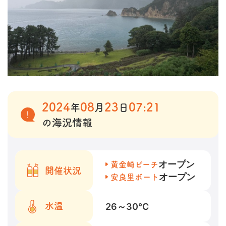
2024
08
23
07:21
年
月
日
の海況情報
オープン
黄金崎ビーチ
開催状況
オープン
安良里ボート
26～30
℃
水温