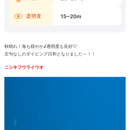
15~20
m
透明度
秋晴れ！海も穏やか♪透明度も良好♡
文句なしのダイビング日和となりました～！！
ニシキフウライウオ