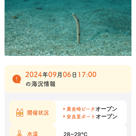
2024
09
06
17:00
年
月
日
の海況情報
オープン
黄金崎ビーチ
開催状況
オープン
安良里ボート
28~29
℃
水温