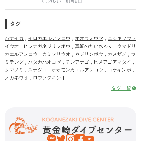
2026年08月6日
タグ
,
,
,
ハナイカ
イロカエルアンコウ
オオウミウマ
ニシキフウラ
,
,
,
イウオ
ヒレナガネジリンボウ
真鯛のだいちゃん
クマドリ
,
,
,
,
カエルアンコウ
カミソリウオ
ネジリンボウ
カスザメ
ウ
,
,
,
,
ミテング
ハダカハオコゼ
チンアナゴ
ヒメアゴアマダイ
,
,
,
,
クマノミ
スナダコ
オオモンカエルアンコウ
コケギンポ
,
メガネウオ
ロウソクギンポ
タグ一覧