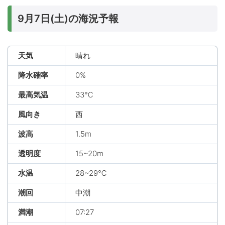
9月7日(土)の海況予報
天気
晴れ
降水確率
0%
最高気温
33℃
風向き
西
波高
1.5m
透明度
15~20m
水温
28~29℃
潮回
中潮
満潮
07:27