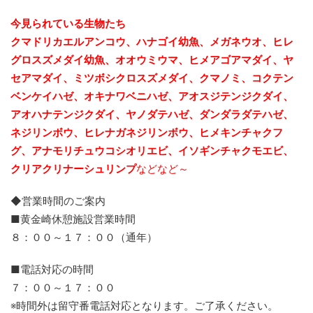
今見られている生物たち
クマドリカエルアンコウ、ハナゴイ幼魚、メガネウオ、ヒレ
グロスズメダイ幼魚、
オオウミウマ、ヒメアゴアマダイ、ヤ
セアマダイ、ミツボシクロスズメダイ、クマノミ、コクテン
ベンケイハゼ、オキナワベニハゼ、アオスジテンジクダイ、
アオハナテンジクダイ、ヤノダテハゼ、ダンダラダテハゼ、
ネジリンボウ、ヒレナガネジリンボウ、ヒメキンチャクフ
グ、アナモリチュウコシオリエビ、
イソギンチャクモエビ、
クリアクリナーシュリンプ
などなど～
◆営業時間のご案内
■黄金崎休憩施設営業時間
８：００～１７：００（通年）
■電話対応の時間
７：００～１７：００
※時間外は留守番電話対応となります。ご了承ください。