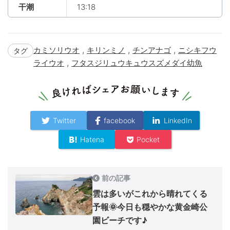
干潮
13:18
,
,
,
カミソリウオ
キリンミノ
チンアナゴ
ニシキフウ
タグ
,
ライウオ
フタスジリュウキュウスズメダイ幼魚
Twitter
facebook
LinkedIn
Hatena
Pocket
前の記事
雲は多いがこれから晴れてくる
予報🌞今日も穏やかな黄金崎公
園ビーチです♪