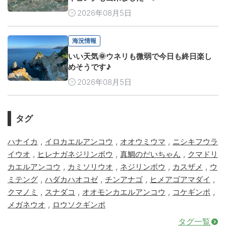
2026年08月5日
海況情報
いい天気🌞ウネリも微弱で今日も終日楽し
めそうです♪
2026年08月5日
タグ
,
,
,
ハナイカ
イロカエルアンコウ
オオウミウマ
ニシキフウラ
,
,
,
イウオ
ヒレナガネジリンボウ
真鯛のだいちゃん
クマドリ
,
,
,
,
カエルアンコウ
カミソリウオ
ネジリンボウ
カスザメ
ウ
,
,
,
,
ミテング
ハダカハオコゼ
チンアナゴ
ヒメアゴアマダイ
,
,
,
,
クマノミ
スナダコ
オオモンカエルアンコウ
コケギンポ
,
メガネウオ
ロウソクギンポ
タグ一覧