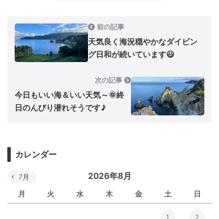
前の記事
天気良く海況穏やかなダイビン
グ日和が続いています😃
次の記事
今日もいい海＆いい天気～🌞終
日のんびり潜れそうです♪
カレンダー
2026年8月
7月
月
火
水
木
金
土
日
1
2