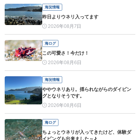
海況情報
昨日よりウネリ入ってます
2026年08月7日
海ログ
この可愛さ！今だけ！
2026年08月6日
海況情報
ややウネリあり。揺られながらのダイビン
グとなりそうです。
2026年08月6日
海ログ
ちょっとウネリが入ってきたけど、体験ダ
イビングも出来ました～♪