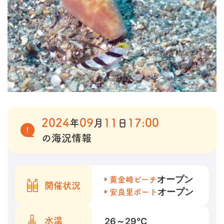
2024
09
11
17:00
年
月
日
の海況情報
オープン
黄金崎ビーチ
開催状況
オープン
安良里ボート
26～29
℃
水温