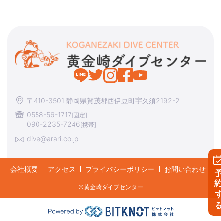
〒410-3501 静岡県賀茂郡西伊豆町宇久須2192-2
0558-56-1717
[固定]
090-2235-7246
[携帯]
dive@arari.co.jp
会社概要
アクセス
プライバシーポリシー
お問い合わせ
予約す
©︎黄金崎ダイブセンター