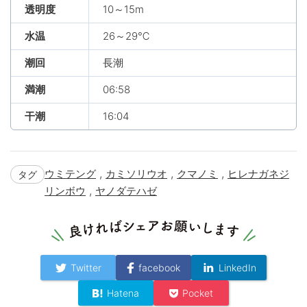
透明度
10～15m
水温
26～29℃
潮回
長潮
満潮
06:58
干潮
16:04
,
,
,
ウミテング
カミソリウオ
クマノミ
ヒレナガネジ
タグ
,
リンボウ
ヤノダテハゼ
Twitter
facebook
LinkedIn
Hatena
Pocket