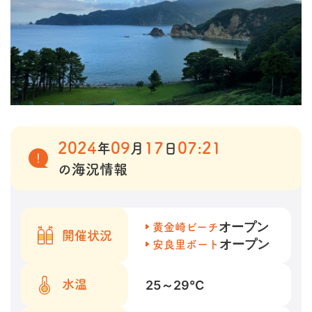
2024
09
17
07:21
年
月
日
の海況情報
オープン
黄金崎ビーチ
開催状況
オープン
安良里ボート
25～29
℃
水温