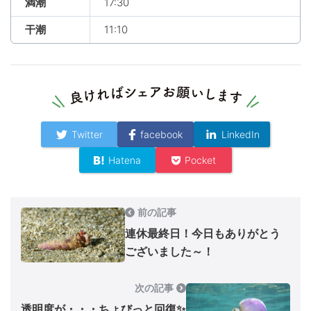
満潮
17:30
干潮
11:10
Twitter
facebook
LinkedIn
Hatena
Pocket
前の記事
連休最終日！今日もありがとう
ございました～！
次の記事
透明度が・・・ちょびっと回復✨