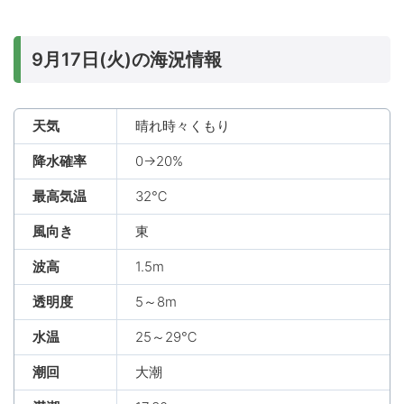
9月17日(火)の海況情報
天気
晴れ時々くもり
降水確率
0→20%
最高気温
32℃
風向き
東
波高
1.5m
透明度
5～8m
水温
25～29℃
潮回
大潮