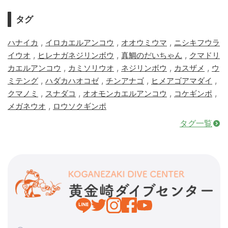
タグ
,
,
,
ハナイカ
イロカエルアンコウ
オオウミウマ
ニシキフウラ
,
,
,
イウオ
ヒレナガネジリンボウ
真鯛のだいちゃん
クマドリ
,
,
,
,
カエルアンコウ
カミソリウオ
ネジリンボウ
カスザメ
ウ
,
,
,
,
ミテング
ハダカハオコゼ
チンアナゴ
ヒメアゴアマダイ
,
,
,
,
クマノミ
スナダコ
オオモンカエルアンコウ
コケギンポ
,
メガネウオ
ロウソクギンポ
タグ一覧