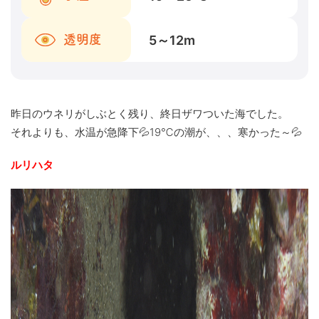
5～12
m
透明度
昨日のウネリがしぶとく残り、終日ザワついた海でした。
それよりも、水温が急降下💦19℃の潮が、、、寒かった～💦
ルリハタ