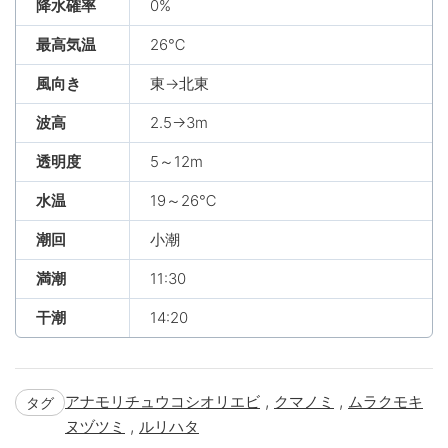
降水確率
0%
最高気温
26℃
風向き
東→北東
波高
2.5→3m
透明度
5～12m
水温
19～26℃
潮回
小潮
満潮
11:30
干潮
14:20
,
,
アナモリチュウコシオリエビ
クマノミ
ムラクモキ
タグ
,
ヌヅツミ
ルリハタ