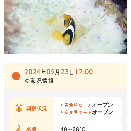
2024
09
23
17:00
年
月
日
の海況情報
オープン
黄金崎ビーチ
開催状況
オープン
安良里ボート
19～26
℃
水温