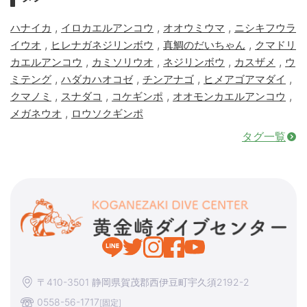
,
,
,
ハナイカ
イロカエルアンコウ
オオウミウマ
ニシキフウラ
,
,
,
イウオ
ヒレナガネジリンボウ
真鯛のだいちゃん
クマドリ
,
,
,
,
カエルアンコウ
カミソリウオ
ネジリンボウ
カスザメ
ウ
,
,
,
,
ミテング
ハダカハオコゼ
チンアナゴ
ヒメアゴアマダイ
,
,
,
,
クマノミ
スナダコ
コケギンポ
オオモンカエルアンコウ
,
メガネウオ
ロウソクギンポ
タグ一覧
〒410-3501 静岡県賀茂郡西伊豆町宇久須2192-2
0558-56-1717
[固定]