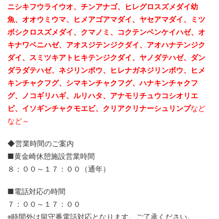
ニシキフウライウオ、チンアナゴ、ヒレグロスズメダイ幼
魚、
オオウミウマ、ヒメアゴアマダイ、ヤセアマダイ、ミツ
ボシクロスズメダイ、クマノミ、コクテンベンケイハゼ、オ
キナワベニハゼ、アオスジテンジクダイ、
アオハナテンジク
ダイ、スミツキアトヒキテンジクダイ、ヤノダテハゼ、ダン
ダラダテハゼ、ネジリンボウ、ヒレナガネジリンボウ、ヒメ
キンチャクフグ、シマキンチャクフグ、ハナキンチャクフ
グ、ノコギリハギ、ルリハタ、アナモリチュウコシオリエ
ビ、
イソギンチャクモエビ、クリアクリナーシュリンプ
など
など～
◆営業時間のご案内
■黄金崎休憩施設営業時間
８：００～１７：００（通年）
■電話対応の時間
７：００～１７：００
※時間外は留守番電話対応となります。ご了承ください。