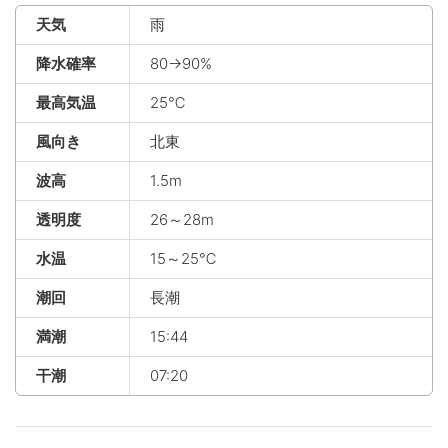
天気
雨
降水確率
80→90%
最高気温
25℃
風向き
北東
波高
1.5m
透明度
26～28m
水温
15～25℃
潮回
長潮
満潮
15:44
干潮
07:20