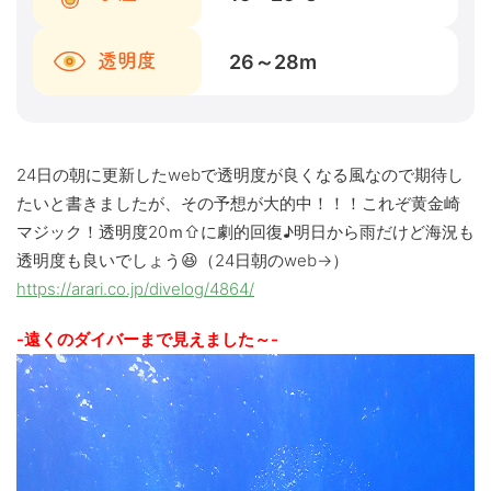
26～28
m
透明度
24日の朝に更新したwebで透明度が良くなる風なので期待し
たいと書きましたが、その予想が大的中！！！これぞ黄金崎
マジック！透明度20ｍ⇧に劇的回復♪明日から雨だけど海況も
透明度も良いでしょう😆（24日朝のweb→）
https://arari.co.jp/divelog/4864/
-遠くのダイバーまで見えました～-