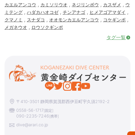
,
,
,
,
カエルアンコウ
カミソリウオ
ネジリンボウ
カスザメ
ウ
,
,
,
,
ミテング
ハダカハオコゼ
チンアナゴ
ヒメアゴアマダイ
,
,
,
,
クマノミ
スナダコ
オオモンカエルアンコウ
コケギンポ
,
メガネウオ
ロウソクギンポ
タグ一覧
〒410-3501 静岡県賀茂郡西伊豆町宇久須2192-2
0558-56-1717
[固定]
090-2235-7246
[携帯]
dive@arari.co.jp