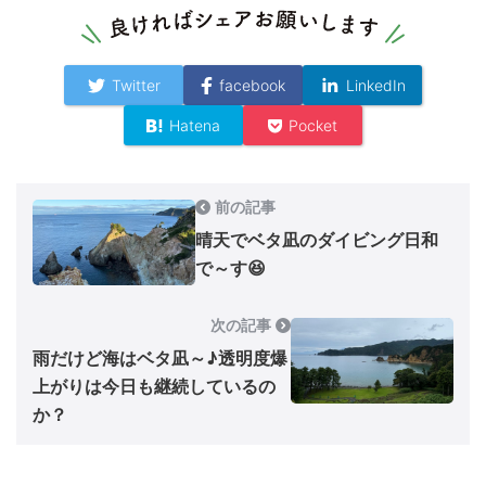
Twitter
facebook
LinkedIn
Hatena
Pocket
前の記事
晴天でベタ凪のダイビング日和
で～す😆
次の記事
雨だけど海はベタ凪～♪透明度爆
上がりは今日も継続しているの
か？