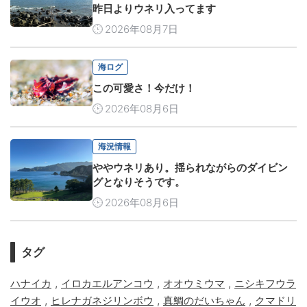
昨日よりウネリ入ってます
2026年08月7日
海ログ
この可愛さ！今だけ！
2026年08月6日
海況情報
ややウネリあり。揺られながらのダイビン
グとなりそうです。
2026年08月6日
タグ
,
,
,
ハナイカ
イロカエルアンコウ
オオウミウマ
ニシキフウラ
,
,
,
イウオ
ヒレナガネジリンボウ
真鯛のだいちゃん
クマドリ