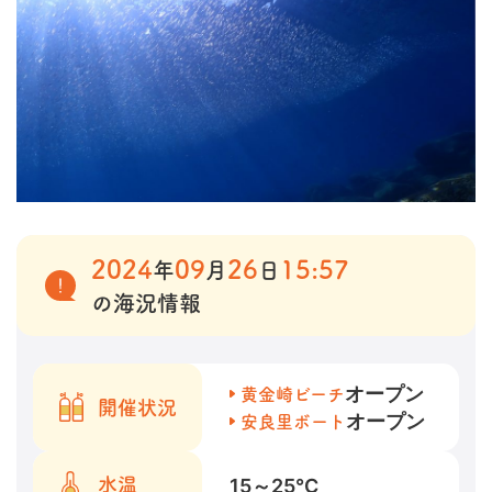
2024
09
26
15:57
年
月
日
の海況情報
オープン
黄金崎ビーチ
開催状況
オープン
安良里ボート
15～25
℃
水温