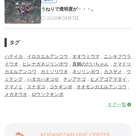
うねりで透明度が・・・。
2026年08月7日
タグ
,
,
,
ハナイカ
イロカエルアンコウ
オオウミウマ
ニシキフウラ
,
,
,
イウオ
ヒレナガネジリンボウ
真鯛のだいちゃん
クマドリ
,
,
,
,
カエルアンコウ
カミソリウオ
ネジリンボウ
カスザメ
ウ
,
,
,
,
ミテング
ハダカハオコゼ
チンアナゴ
ヒメアゴアマダイ
,
,
,
,
クマノミ
スナダコ
コケギンポ
オオモンカエルアンコウ
,
メガネウオ
ロウソクギンポ
タグ一覧