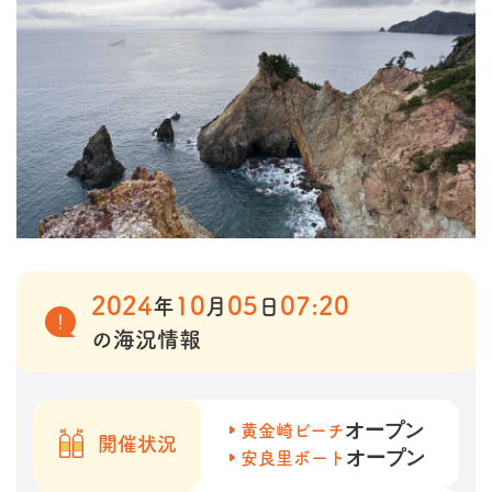
2024
10
05
07:20
年
月
日
の海況情報
オープン
黄金崎ビーチ
開催状況
オープン
安良里ボート