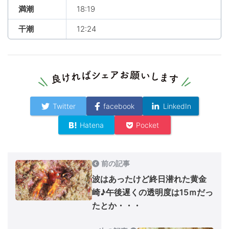
満潮
18:19
干潮
12:24
Twitter
facebook
LinkedIn
Hatena
Pocket
前の記事
波はあったけど終日潜れた黄金
崎♪午後遅くの透明度は15ｍだっ
たとか・・・