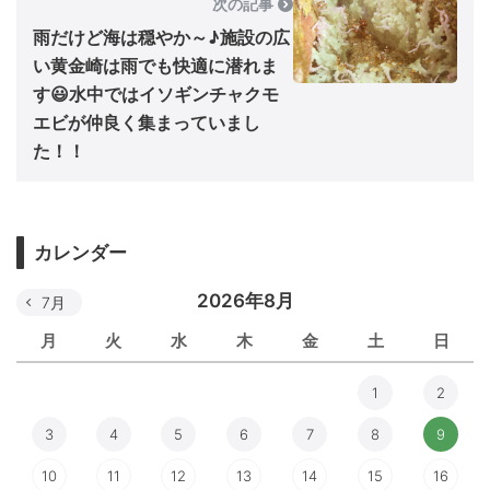
次の記事
雨だけど海は穏やか～♪施設の広
い黄金崎は雨でも快適に潜れま
す😃水中ではイソギンチャクモ
エビが仲良く集まっていまし
た！！
カレンダー
2026年8月
7月
月
火
水
木
金
土
日
1
2
3
4
5
6
7
8
9
10
11
12
13
14
15
16