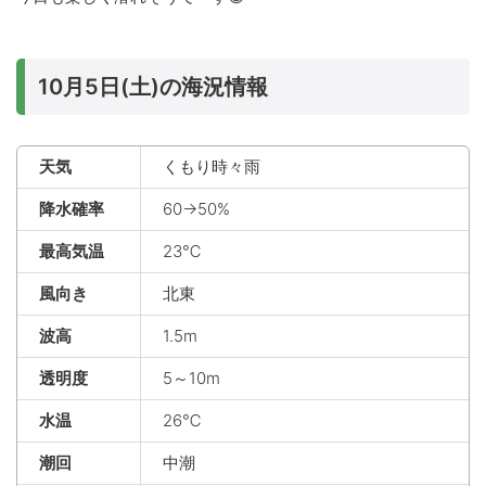
10月5日(土)の海況情報
天気
くもり時々雨
降水確率
60→50%
最高気温
23℃
風向き
北東
波高
1.5m
透明度
5～10m
水温
26℃
潮回
中潮