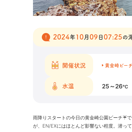
2024
10
09
07:25
年
月
日
の
開催状況
黄金崎ビー
25～26
水温
℃
雨降りスタートの今日の黄金崎公園ビーチ☔で
が、EN/EXにはほとんど影響ない程度。潜っ