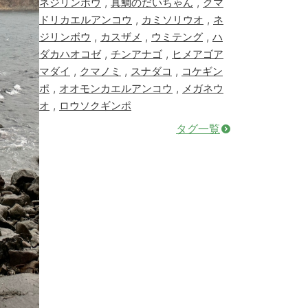
,
,
ネジリンボウ
真鯛のだいちゃん
クマ
,
,
ドリカエルアンコウ
カミソリウオ
ネ
,
,
,
ジリンボウ
カスザメ
ウミテング
ハ
,
,
ダカハオコゼ
チンアナゴ
ヒメアゴア
,
,
,
マダイ
クマノミ
スナダコ
コケギン
,
,
ポ
オオモンカエルアンコウ
メガネウ
,
オ
ロウソクギンポ
タグ一覧