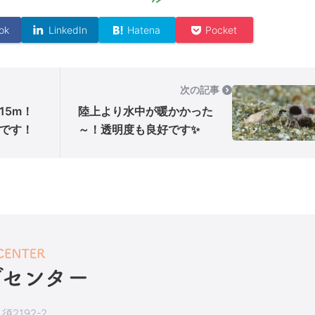
ok
LinkedIn
Hatena
Pocket
次の記事
15m！
陸上より水中が暖かかった
です！
～！透明度も良好です✨
2192-2