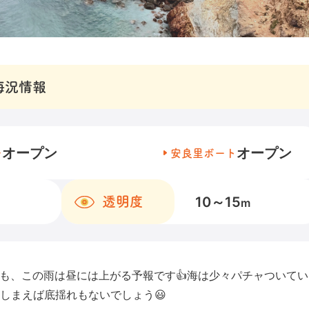
海況情報
オープン
オープン
チ
安良里ボート
10～15
透明度
m
も、この雨は昼には上がる予報です👍海は少々パチャついてい
てしまえば底揺れもないでしょう😃