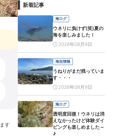
新着記事
海ログ
ウネリに負けず(笑)夏の
海を楽しみました！
2026年08月9日
海況情報
うねりがまだ残っていま
す・・・
2026年08月9日
海ログ
透明度回復！ウネリは消
えなかったけど体験ダイ
ます
ビングも楽しめました～
♪