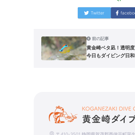
Twitter
facebo
前の記事
黄金崎ベタ凪！透明度
今日もダイビング日和
〒410-3501 静岡県賀茂郡西伊豆町宇久須