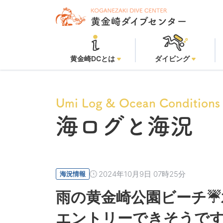
黄金崎
黄金崎DCとは
ダイビング
Umi Log & Ocean Conditions
海ログと海況
2024年10月9日 07時25分
海況情報
雨の黄金崎公園ビーチ☔
エントリーできそうです