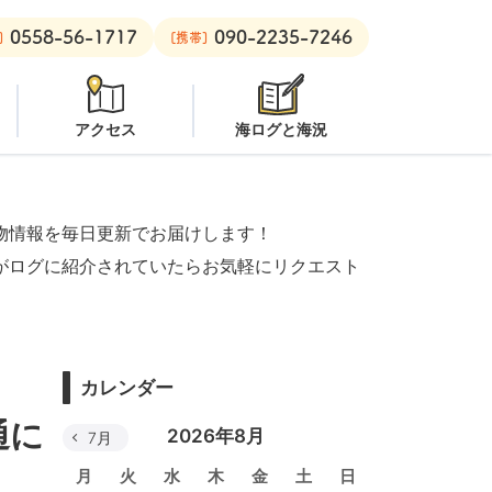
0558-56-1717
090-2235-7246
ープン
安良里ボート：
オープン
]
[携帯]
アクセス
海ログと海況
物情報を毎日更新でお届けします！
がログに紹介されていたらお気軽にリクエスト
カレンダー
通に
2026年8月
7月
月
火
水
木
金
土
日