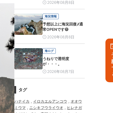
2026年08月8日
海況情報
予想以上に海況回復♪通
常OPENです😄
2026年08月8日
海ログ
予
うねりで透明度
が・・・。
2026年08月7日
タグ
,
,
ハナイカ
イロカエルアンコウ
オオウ
,
,
ミウマ
ニシキフウライウオ
ヒレナガ