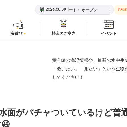
ビーチ：
オープン
安良里ボート：
オープン
黄金崎ビーチ：
オ
2026.08.09
[店舗
海遊び
料金のご案内
イベント
黄金崎の海況情報や、最新の水中生
「会いたい」「見たい」という生物
してください！
水面がパチャついているけど普
😃