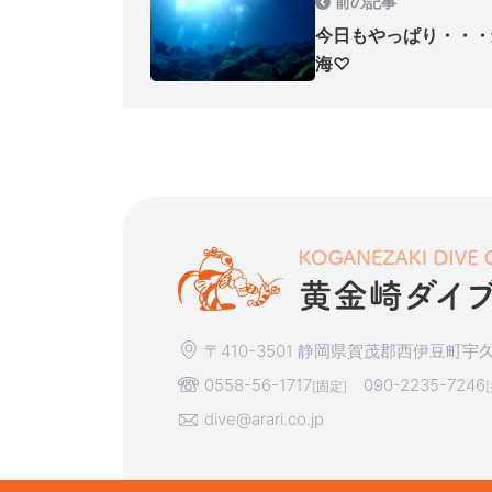
前の記事
今日もやっぱり・・・
海♡
〒410-3501 静岡県賀茂郡西伊豆町宇久須
0558-56-1717
090-2235-7246
[固定]
dive@arari.co.jp