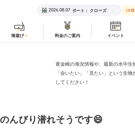
崎ビーチ：
潜水注意
安良里ボート：
クローズ
黄金崎ビーチ：
2026.08.07
[店舗
海遊び
料金のご案内
イベント
黄金崎の海況情報や、最新の水中生
「会いたい」「見たい」という生物
してください！
のんびり潜れそうです😄