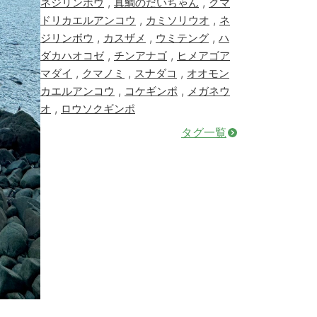
,
,
ネジリンボウ
真鯛のだいちゃん
クマ
,
,
ドリカエルアンコウ
カミソリウオ
ネ
,
,
,
ジリンボウ
カスザメ
ウミテング
ハ
,
,
ダカハオコゼ
チンアナゴ
ヒメアゴア
,
,
,
マダイ
クマノミ
スナダコ
オオモン
,
,
カエルアンコウ
コケギンポ
メガネウ
,
オ
ロウソクギンポ
タグ一覧