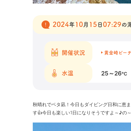
2024
10
15
07:29
年
月
日
の
開催状況
黄金崎ビー
25～26
水温
℃
秋晴れでベタ凪！今日もダイビング日和に恵ま
す👍今日も楽しい1日になりそうですよ～♪の