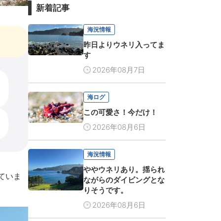
新着記事
海況情報
昨日よりウネリ入ってま
す
2026年08月7日
海ログ
この可愛さ！今だけ！
2026年08月6日
海況情報
ややウネリあり。揺られ
ていま
ながらのダイビングとな
りそうです。
2026年08月6日