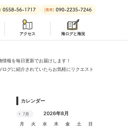
0558-56-1717
090-2235-7246
潜水注意
安良里ボート：
クローズ
]
[携帯]
アクセス
海ログと海況
物情報を毎日更新でお届けします！
がログに紹介されていたらお気軽にリクエスト
カレンダー
2026年8月
7月
月
火
水
木
金
土
日