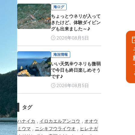
海ログ
ちょっとウネリが入って
きたけど、体験ダイビン
グも出来ました～♪
2026年08月5日
予
海況情報
いい天気🌞ウネリも微弱
で今日も終日楽しめそう
です♪
2026年08月5日
タグ
,
,
ハナイカ
イロカエルアンコウ
オオウ
,
,
ミウマ
ニシキフウライウオ
ヒレナガ