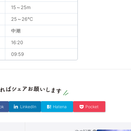
15～25m
25～26℃
中潮
16:20
09:59
ok
LinkedIn
Hatena
Pocket