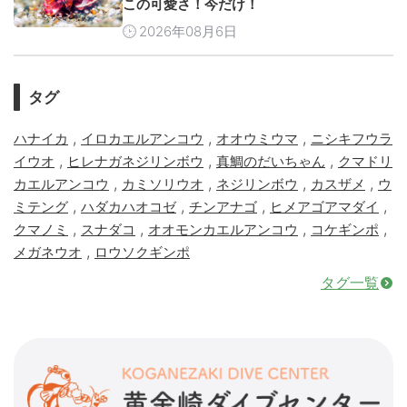
この可愛さ！今だけ！
2026年08月6日
タグ
,
,
,
ハナイカ
イロカエルアンコウ
オオウミウマ
ニシキフウラ
,
,
,
イウオ
ヒレナガネジリンボウ
真鯛のだいちゃん
クマドリ
,
,
,
,
カエルアンコウ
カミソリウオ
ネジリンボウ
カスザメ
ウ
,
,
,
,
ミテング
ハダカハオコゼ
チンアナゴ
ヒメアゴアマダイ
,
,
,
,
クマノミ
スナダコ
オオモンカエルアンコウ
コケギンポ
,
メガネウオ
ロウソクギンポ
タグ一覧