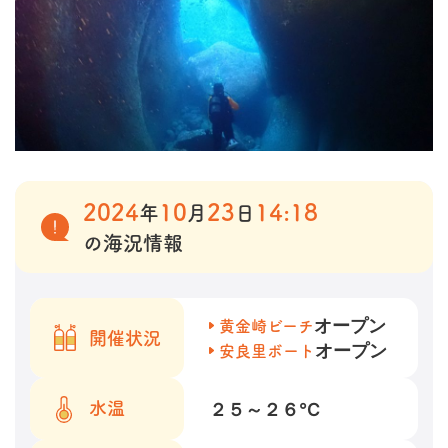
2024
10
23
14:18
年
月
日
の海況情報
オープン
黄金崎ビーチ
開催状況
オープン
安良里ボート
２５～２６
℃
水温