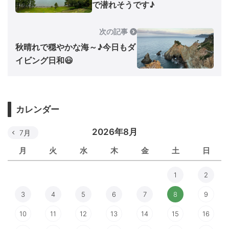
で潜れそうです♪
次の記事
秋晴れで穏やかな海～♪今日もダ
イビング日和😃
カレンダー
2026年8月
7月
月
火
水
木
金
土
日
1
2
3
4
5
6
7
8
9
10
11
12
13
14
15
16