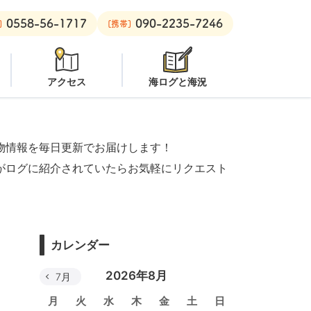
0558-56-1717
090-2235-7246
良里ボート：
オープン
黄金崎ビーチ：
オープン
安良里ボート：
]
[携帯]
アクセス
海ログと海況
物情報を毎日更新でお届けします！
がログに紹介されていたらお気軽にリクエスト
カレンダー
2026年8月
7月
月
火
水
木
金
土
日