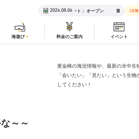
黄金崎ビーチ：
オープン
安
2026.08.06
[店舗
海遊び
料金のご案内
イベント
黄金崎の海況情報や、最新の水中生
「会いたい」「見たい」という生物
してください！
かな～～