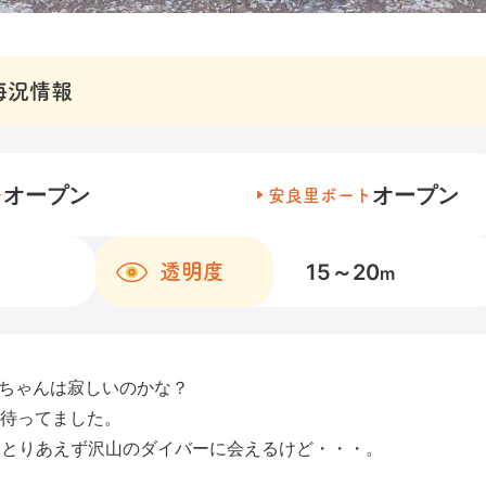
海況情報
オープン
オープン
チ
安良里ボート
15～20
透明度
m
イちゃんは寂しいのかな？
待ってました。
 とりあえず沢山のダイバーに会えるけど・・・。