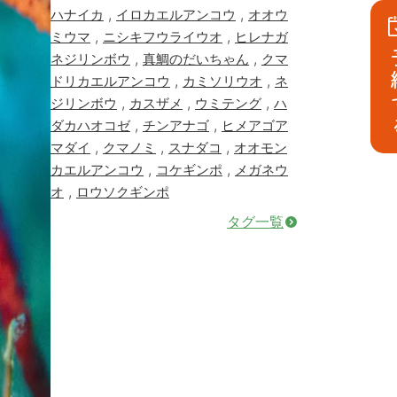
,
,
ハナイカ
イロカエルアンコウ
オオウ
,
,
ミウマ
ニシキフウライウオ
ヒレナガ
予
,
,
ネジリンボウ
真鯛のだいちゃん
クマ
,
,
ドリカエルアンコウ
カミソリウオ
ネ
,
,
,
ジリンボウ
カスザメ
ウミテング
ハ
,
,
ダカハオコゼ
チンアナゴ
ヒメアゴア
,
,
,
マダイ
クマノミ
スナダコ
オオモン
,
,
カエルアンコウ
コケギンポ
メガネウ
,
オ
ロウソクギンポ
タグ一覧