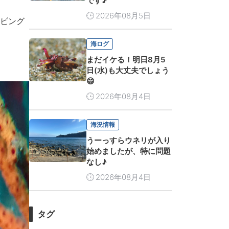
です♪
2026年08月5日
ビング
海ログ
まだイケる！明日8月5
日(水)も大丈夫でしょう
😄
2026年08月4日
海況情報
うーっすらウネリが入り
始めましたが、特に問題
なし♪
2026年08月4日
タグ