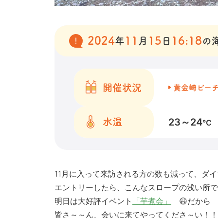
2024
11
15
16:18
年
月
日
の
開催状況
黄金崎ビー
23～24
水温
℃
11月に入って来訪される方の数も減って、ダ
エントリーしたら、こんなスロープの浅い所で
明日は大好評イベント
「芋煮会」
😃だから
皆さ～～ん、会いに来てやってくださ～い！！