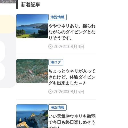
新着記事
海況情報
ややウネリあり。揺られ
ながらのダイビングとな
りそうです。
2026年08月6日
海ログ
ちょっとウネリが入って
きたけど、体験ダイビン
グも出来ました～♪
2026年08月5日
海況情報
いい天気🌞ウネリも微弱
で今日も終日楽しめそう