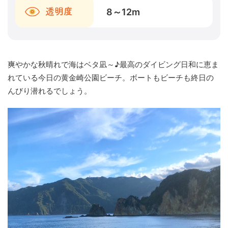
8～12
m
透明度
爽やかな秋晴れで海はベタ凪～♪最高のダイビング日和に恵ま
れている今日の黄金崎公園ビーチ。ボートもビーチも終日の
んびり潜れるでしょう。