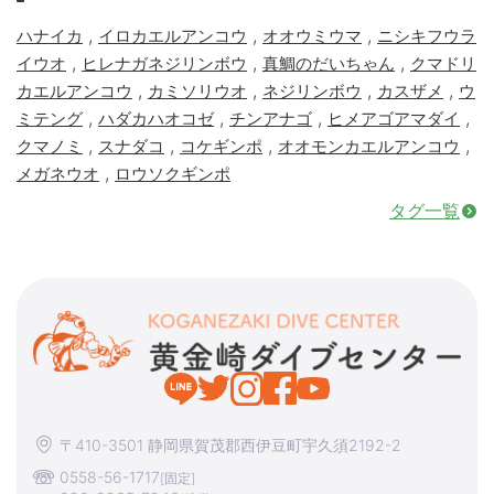
,
,
,
ハナイカ
イロカエルアンコウ
オオウミウマ
ニシキフウラ
,
,
,
イウオ
ヒレナガネジリンボウ
真鯛のだいちゃん
クマドリ
,
,
,
,
カエルアンコウ
カミソリウオ
ネジリンボウ
カスザメ
ウ
,
,
,
,
ミテング
ハダカハオコゼ
チンアナゴ
ヒメアゴアマダイ
,
,
,
,
クマノミ
スナダコ
コケギンポ
オオモンカエルアンコウ
,
メガネウオ
ロウソクギンポ
タグ一覧
〒410-3501 静岡県賀茂郡西伊豆町宇久須2192-2
0558-56-1717
[固定]