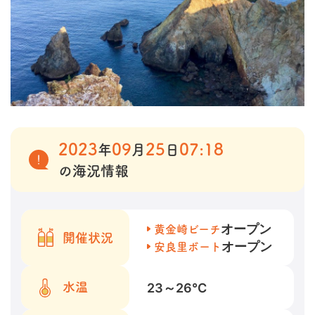
2023
09
25
07:18
年
月
日
の海況情報
オープン
黄金崎ビーチ
開催状況
オープン
安良里ボート
23～26
℃
水温