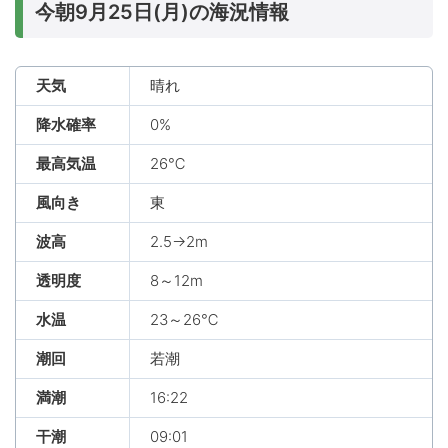
今朝9月25日(月)の海況情報
天気
晴れ
降水確率
0%
最高気温
26℃
風向き
東
波高
2.5→2m
透明度
8～12m
水温
23～26℃
潮回
若潮
満潮
16:22
干潮
09:01