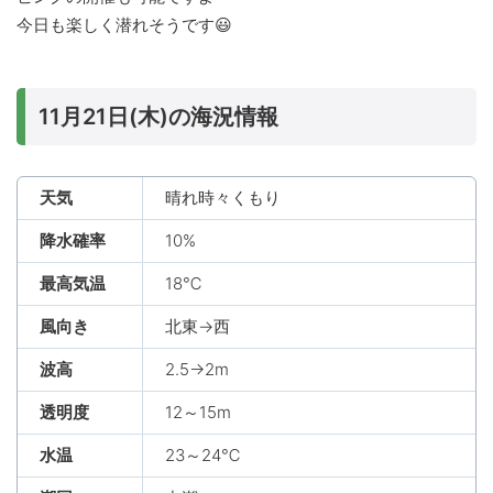
今日も楽しく潜れそうです😃
11月21日(木)の海況情報
天気
晴れ時々くもり
降水確率
10%
最高気温
18℃
風向き
北東→西
波高
2.5→2m
透明度
12～15m
水温
23～24℃