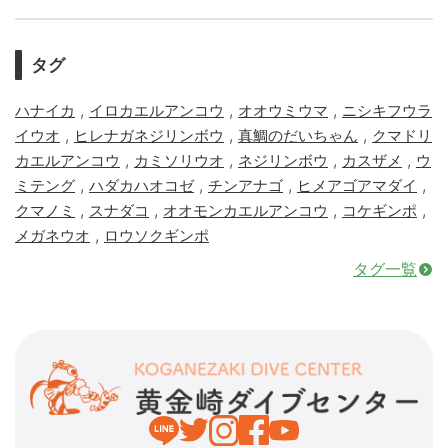
タグ
,
,
,
ハナイカ
イロカエルアンコウ
オオウミウマ
ニシキフウラ
,
,
,
イウオ
ヒレナガネジリンボウ
真鯛のだいちゃん
クマドリ
,
,
,
,
カエルアンコウ
カミソリウオ
ネジリンボウ
カスザメ
ウ
,
,
,
,
ミテング
ハダカハオコゼ
チンアナゴ
ヒメアゴアマダイ
,
,
,
,
クマノミ
スナダコ
オオモンカエルアンコウ
コケギンポ
,
メガネウオ
ロウソクギンポ
タグ一覧