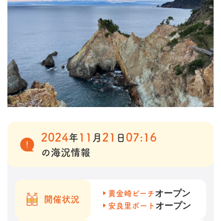
2024
11
21
07:16
年
月
日
の海況情報
オープン
黄金崎ビーチ
開催状況
オープン
安良里ボート