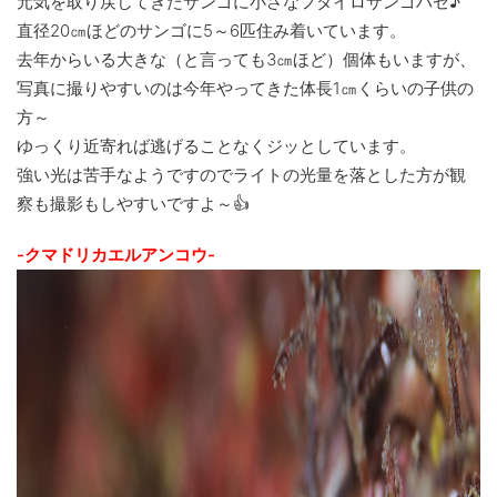
元気を取り戻してきたサンゴに小さなフタイロサンゴハゼ♪
直径20㎝ほどのサンゴに5～6匹住み着いています。
去年からいる大きな（と言っても3㎝ほど）個体もいますが、
写真に撮りやすいのは今年やってきた体長1㎝くらいの子供の
方～
ゆっくり近寄れば逃げることなくジッとしています。
強い光は苦手なようですのでライトの光量を落とした方が観
察も撮影もしやすいですよ～👍
-クマドリカエルアンコウ-