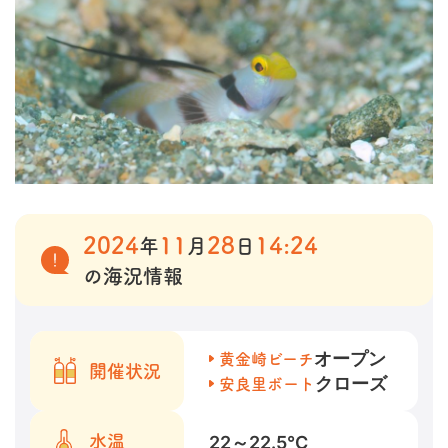
2024
11
28
14:24
年
月
日
の海況情報
オープン
黄金崎ビーチ
開催状況
クローズ
安良里ボート
22～22.5
℃
水温