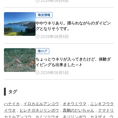
2026年08月6日
海況情報
ややウネリあり。揺られながらのダイビン
グとなりそうです。
2026年08月6日
海ログ
ちょっとウネリが入ってきたけど、体験ダ
イビングも出来ました～♪
2026年08月5日
タグ
,
,
,
ハナイカ
イロカエルアンコウ
オオウミウマ
ニシキフウラ
,
,
,
イウオ
ヒレナガネジリンボウ
真鯛のだいちゃん
クマドリ
,
,
,
,
カエルアンコウ
カミソリウオ
ネジリンボウ
カスザメ
ウ