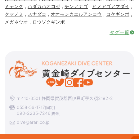
,
,
,
,
ミテング
ハダカハオコゼ
チンアナゴ
ヒメアゴアマダイ
,
,
,
,
クマノミ
スナダコ
オオモンカエルアンコウ
コケギンポ
,
メガネウオ
ロウソクギンポ
タグ一覧
〒410-3501 静岡県賀茂郡西伊豆町宇久須2192-2
0558-56-1717
[固定]
090-2235-7246
[携帯]
dive@arari.co.jp