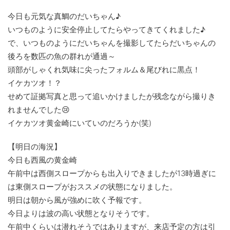
今日も元気な真鯛のだいちゃん♪
いつものように安全停止してたらやってきてくれました♪
で、いつものようにだいちゃんを撮影してたらだいちゃんの
後ろを数匹の魚の群れが通過～
頭部がしゃくれ気味に尖ったフォルム＆尾びれに黒点！
イケカツオ！？
せめて証拠写真と思って追いかけましたが残念ながら撮りき
れませんでした😢
イケカツオ黄金崎にいていのだろうか(笑)
【明日の海況】
今日も西風の黄金崎
午前中は西側スロープからも出入りできましたが13時過ぎに
は東側スロープがおススメの状態になりました。
明日は朝から風が強めに吹く予報です。
今日よりは波の高い状態となりそうです。
午前中くらいは潜れそうではありますが、来店予定の方は引