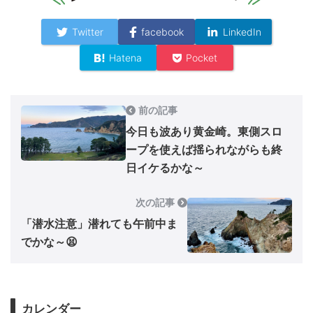
Twitter
facebook
LinkedIn
Hatena
Pocket
前の記事
今日も波あり黄金崎。東側スロ
ープを使えば揺られながらも終
日イケるかな～
次の記事
「潜水注意」潜れても午前中ま
でかな～😫
カレンダー