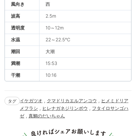
風向き
西
波高
2.5m
透明度
10～12m
水温
22～22.5℃
潮回
大潮
満潮
15:53
干潮
10:16
,
,
イケガツオ
クマドリカエルアンコウ
ヒメミドリア
タグ
,
,
メフラシ
ヒレナガネジリンボウ
フタイロサンゴハ
,
ゼ
真鯛のだいちゃん