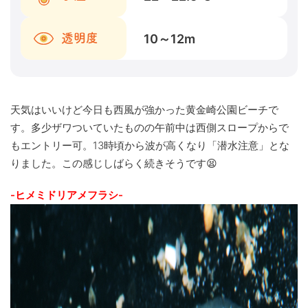
10～12
m
透明度
天気はいいけど今日も西風が強かった黄金崎公園ビーチで
す。多少ザワついていたものの午前中は西側スロープからで
もエントリー可。13時頃から波が高くなり「潜水注意」とな
りました。この感じしばらく続きそうです😫
-ヒメミドリアメフラシ-