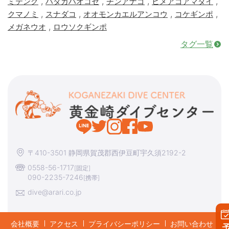
,
,
,
,
ミテング
ハダカハオコゼ
チンアナゴ
ヒメアゴアマダイ
,
,
,
,
クマノミ
スナダコ
オオモンカエルアンコウ
コケギンポ
,
メガネウオ
ロウソクギンポ
タグ一覧
〒410-3501 静岡県賀茂郡西伊豆町宇久須2192-2
0558-56-1717
[固定]
090-2235-7246
[携帯]
dive@arari.co.jp
会社概要
アクセス
プライバシーポリシー
お問い合わせ