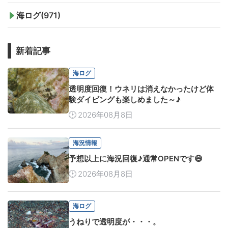
海ログ(971)
新着記事
海ログ
透明度回復！ウネリは消えなかったけど体
験ダイビングも楽しめました～♪
2026年08月8日
海況情報
予想以上に海況回復♪通常OPENです😄
2026年08月8日
海ログ
うねりで透明度が・・・。