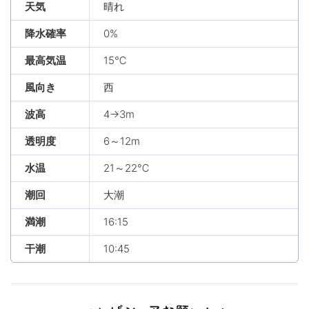
天気
晴れ
降水確率
0%
最高気温
15℃
風向き
西
波高
4→3m
透明度
6～12m
水温
21～22℃
潮回
大潮
満潮
16:15
干潮
10:45