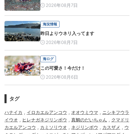
2026年08月7日
海況情報
昨日よりウネリ入ってます
2026年08月7日
海ログ
この可愛さ！今だけ！
2026年08月6日
タグ
,
,
,
ハナイカ
イロカエルアンコウ
オオウミウマ
ニシキフウラ
,
,
,
イウオ
ヒレナガネジリンボウ
真鯛のだいちゃん
クマドリ
,
,
,
,
カエルアンコウ
カミソリウオ
ネジリンボウ
カスザメ
ウ