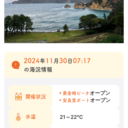
2024
11
30
07:17
年
月
日
の海況情報
オープン
黄金崎ビーチ
開催状況
オープン
安良里ボート
21～22
℃
水温