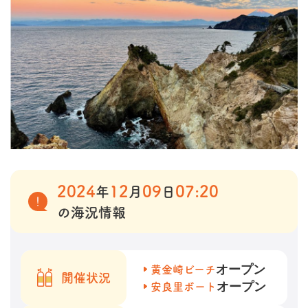
2024
12
09
07:20
年
月
日
の海況情報
オープン
黄金崎ビーチ
開催状況
オープン
安良里ボート