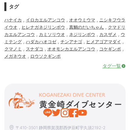
タグ
,
,
,
ハナイカ
イロカエルアンコウ
オオウミウマ
ニシキフウラ
,
,
,
イウオ
ヒレナガネジリンボウ
真鯛のだいちゃん
クマドリ
,
,
,
,
カエルアンコウ
カミソリウオ
ネジリンボウ
カスザメ
ウ
,
,
,
,
ミテング
ハダカハオコゼ
チンアナゴ
ヒメアゴアマダイ
,
,
,
,
クマノミ
スナダコ
オオモンカエルアンコウ
コケギンポ
,
メガネウオ
ロウソクギンポ
タグ一覧
〒410-3501 静岡県賀茂郡西伊豆町宇久須2192-2