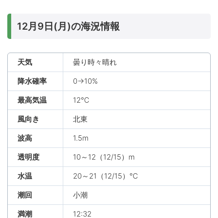
12月9日(月)の海況情報
天気
曇り時々晴れ
降水確率
0→10%
最高気温
12℃
風向き
北東
波高
1.5m
透明度
10～12（12/15）m
水温
20～21（12/15）℃
潮回
小潮
満潮
12:32