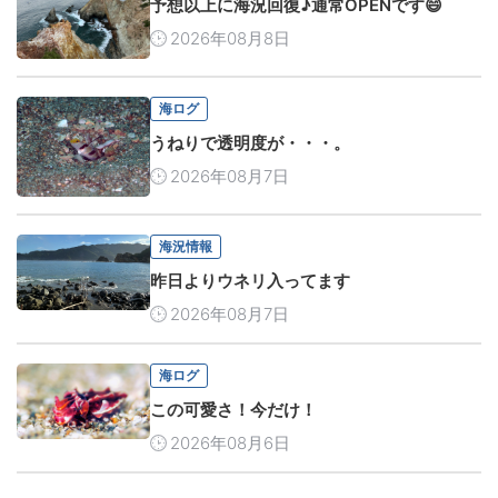
予想以上に海況回復♪通常OPENです😄
2026年08月8日
海ログ
うねりで透明度が・・・。
2026年08月7日
海況情報
昨日よりウネリ入ってます
2026年08月7日
海ログ
この可愛さ！今だけ！
2026年08月6日