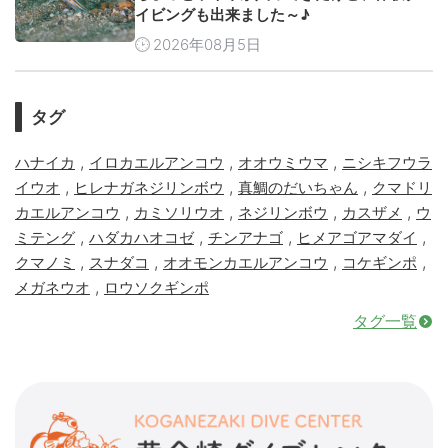
イビングも出来ました～♪
2026年08月5日
タグ
,
,
,
ハナイカ
イロカエルアンコウ
オオウミウマ
ニシキフウラ
,
,
,
イウオ
ヒレナガネジリンボウ
真鯛のだいちゃん
クマドリ
,
,
,
,
カエルアンコウ
カミソリウオ
ネジリンボウ
カスザメ
ウ
,
,
,
,
ミテング
ハダカハオコゼ
チンアナゴ
ヒメアゴアマダイ
,
,
,
,
クマノミ
スナダコ
オオモンカエルアンコウ
コケギンポ
,
メガネウオ
ロウソクギンポ
タグ一覧