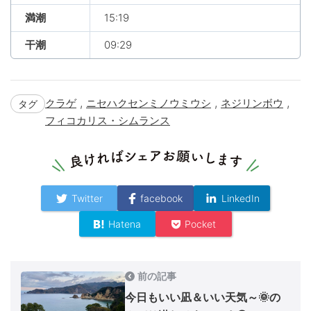
満潮
15:19
干潮
09:29
,
,
,
クラゲ
ニセハクセンミノウミウシ
ネジリンボウ
タグ
フィコカリス・シムランス
Twitter
facebook
LinkedIn
Hatena
Pocket
前の記事
今日もいい凪＆いい天気～🌞の