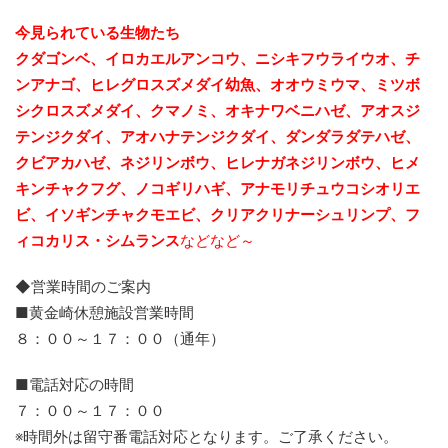
今見られている生物たち
クダゴンベ、イロカエルアンコウ、ニシキフウライウオ、チ
ンアナゴ、ヒレグロスズメダイ幼魚、
オオウミウマ、ミツボ
シクロスズメダイ、クマノミ、オキナワベニハゼ、アオスジ
テンジクダイ、
アオハナテンジクダイ、ダンダラダテハゼ、
クビアカハゼ、ネジリンボウ、ヒレナガネジリンボウ、ヒメ
キンチャクフグ、ノコギリハギ、アナモリチュウコシオリエ
ビ、
イソギンチャクモエビ、クリアクリナーシュリンプ、フ
ィコカリス・シムランス
などなど～
◆営業時間のご案内
■黄金崎休憩施設営業時間
８：００～１７：００（通年）
■電話対応の時間
７：００～１７：００
※時間外は留守番電話対応となります。ご了承ください。