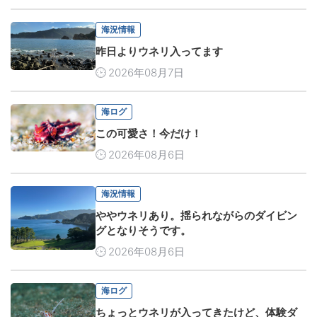
海況情報
昨日よりウネリ入ってます
2026年08月7日
海ログ
この可愛さ！今だけ！
2026年08月6日
海況情報
ややウネリあり。揺られながらのダイビン
グとなりそうです。
2026年08月6日
海ログ
ちょっとウネリが入ってきたけど、体験ダ