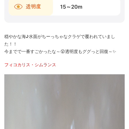
15～20
m
透明度
穏やかな海♪水面がちーっちゃなクラゲで覆われていまし
た！！
今までで一番すごかったな～😲透明度もググっと回復～✨
フィコカリス・シムランス