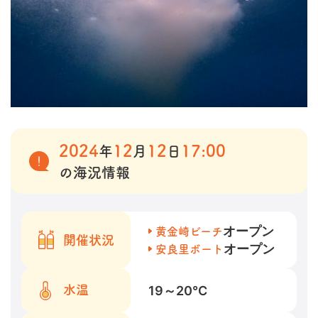
2024
12
12
17:00
年
月
日
の海況情報
オープン
黄金崎ビーチ
開催状況
オープン
安良里ボート
19～20
℃
水温