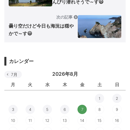
んびり潜れそうで～す😃
次の記事
曇り空だけど今日も海況は穏や
かで～す😃
カレンダー
2026年8月
7月
月
火
水
木
金
土
日
1
2
3
4
5
6
7
8
9
10
11
12
13
14
15
16