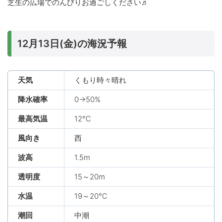
芝生の広場でのんびりお過ごしください♬
12月13日(金)の海況予報
天気
くもり時々晴れ
降水確率
0→50%
最高気温
12℃
風向き
西
波高
1.5m
透明度
15～20m
水温
19～20℃
潮回
中潮