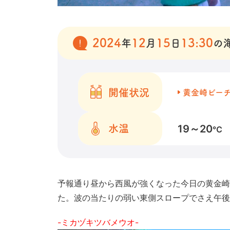
2024
12
15
13:30
年
月
日
の
開催状況
黄金崎ビー
19～20
水温
℃
予報通り昼から西風が強くなった今日の黄金崎
た。波の当たりの弱い東側スロープでさえ午後
-ミカヅキツバメウオ-