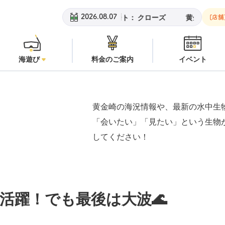
黄金崎ビーチ：
潜水注意
安良
2026.08.07
[店舗
海遊び
料金のご案内
イベント
黄金崎の海況情報や、最新の水中生
「会いたい」「見たい」という生物
してください！
活躍！でも最後は大波🌊