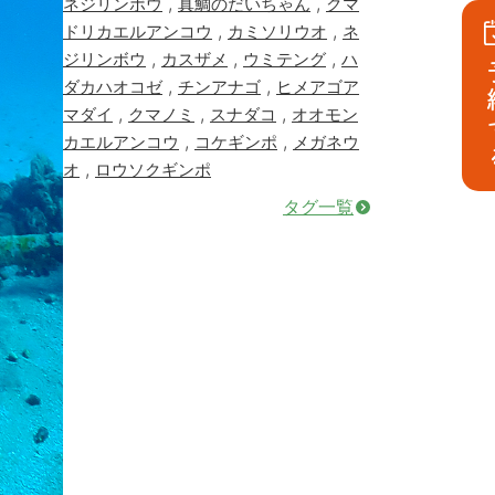
,
,
ネジリンボウ
真鯛のだいちゃん
クマ
,
,
ドリカエルアンコウ
カミソリウオ
ネ
,
,
,
ジリンボウ
カスザメ
ウミテング
ハ
予
,
,
ダカハオコゼ
チンアナゴ
ヒメアゴア
,
,
,
マダイ
クマノミ
スナダコ
オオモン
,
,
カエルアンコウ
コケギンポ
メガネウ
,
オ
ロウソクギンポ
タグ一覧