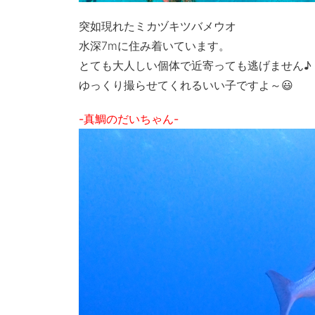
突如現れたミカヅキツバメウオ
水深7mに住み着いています。
とても大人しい個体で近寄っても逃げません♪
ゆっくり撮らせてくれるいい子ですよ～😃
-真鯛のだいちゃん-