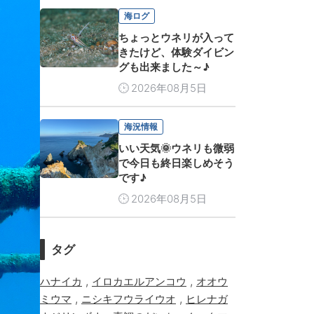
海ログ
ちょっとウネリが入って
きたけど、体験ダイビン
グも出来ました～♪
2026年08月5日
海況情報
いい天気🌞ウネリも微弱
で今日も終日楽しめそう
です♪
2026年08月5日
タグ
,
,
ハナイカ
イロカエルアンコウ
オオウ
,
,
ミウマ
ニシキフウライウオ
ヒレナガ