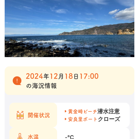
2024
12
18
17:00
年
月
日
の海況情報
潜水注意
黄金崎ビーチ
開催状況
クローズ
安良里ボート
-
℃
水温