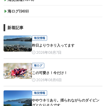
海ログ(969)
新着記事
海況情報
昨日よりウネリ入ってます
2026年08月7日
海ログ
この可愛さ！今だけ！
2026年08月6日
海況情報
ややウネリあり。揺られながらのダイビン
グとなりそうです。