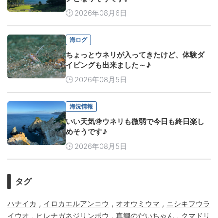
2026年08月6日
海ログ
ちょっとウネリが入ってきたけど、体験ダ
イビングも出来ました～♪
2026年08月5日
海況情報
いい天気🌞ウネリも微弱で今日も終日楽し
めそうです♪
2026年08月5日
タグ
,
,
,
ハナイカ
イロカエルアンコウ
オオウミウマ
ニシキフウラ
,
,
,
イウオ
ヒレナガネジリンボウ
真鯛のだいちゃん
クマドリ