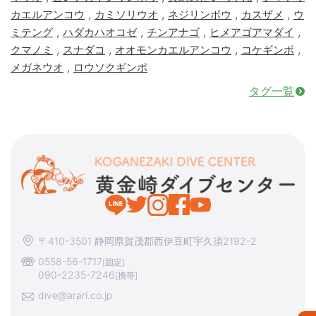
,
,
,
,
カエルアンコウ
カミソリウオ
ネジリンボウ
カスザメ
ウ
,
,
,
,
ミテング
ハダカハオコゼ
チンアナゴ
ヒメアゴアマダイ
,
,
,
,
クマノミ
スナダコ
オオモンカエルアンコウ
コケギンポ
,
メガネウオ
ロウソクギンポ
タグ一覧
〒410-3501 静岡県賀茂郡西伊豆町宇久須2192-2
0558-56-1717
[固定]
090-2235-7246
[携帯]
dive@arari.co.jp