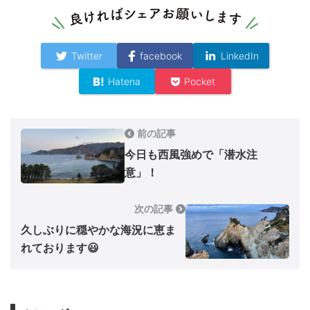
Twitter
facebook
LinkedIn
Hatena
Pocket
前の記事
今日も西風強めで「潜水注
意」！
次の記事
久しぶりに穏やかな海況に恵ま
れております😃