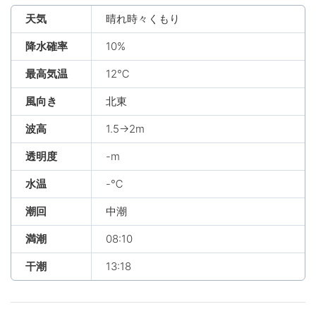
天気
晴れ時々くもり
降水確率
10%
最高気温
12℃
風向き
北東
波高
1.5→2m
透明度
-m
水温
-℃
潮回
中潮
満潮
08:10
干潮
13:18